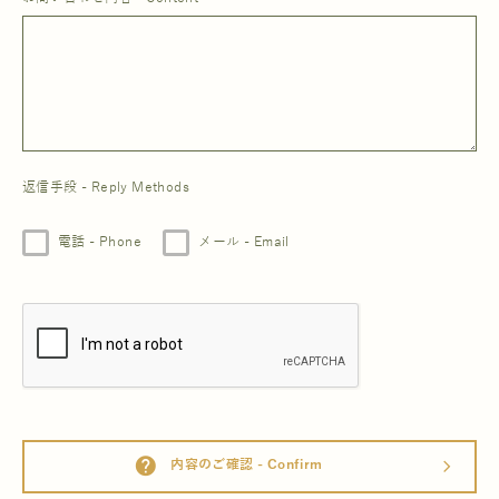
返信手段 - Reply Methods
電話 - Phone
メール - Email
help
内容のご確認 - Confirm
arrow_forward_ios