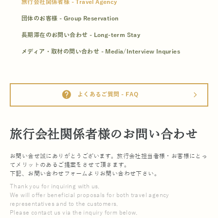
旅行会社関係者様 - Travel Agency
団体のお客様 - Group Reservation
長期滞在のお問い合わせ - Long-term Stay
メディア・取材の問い合わせ - Media/Interview Inquries
help
よくあるご質問 - FAQ
arrow_forward_ios
旅行会社関係者様のお問い合わせ
お問い合せ誠にありがとうございます。旅行会社担当者様・お客様にとっ
てメリットのあるご提案をさせて頂きます。
下記、お問い合わせフォームよりお問い合わせ下さい。
Thank you for inquiring with us.
We will offer beneficial proposals for both travel agency
representatives and to the customers.
Please contact us via the inquiry form below.