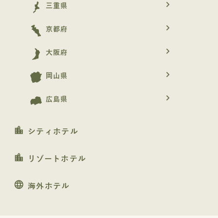
navigate_next
三重県
navigate_next
京都府
navigate_next
大阪府
navigate_next
岡山県
navigate_next
広島県
location_city
シティホテル
location_city
リゾートホテル
language
海外ホテル