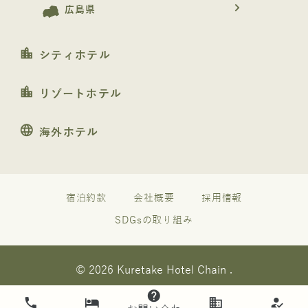
navigate_next
広島県
location_city
シティホテル
location_city
リゾートホテル
language
海外ホテル
宿泊約款
会社概要
採用情報
SDGsの取り組み
© 2026 Kuretake Hotel Chain .
help
phone
hotel
business
how_to_reg