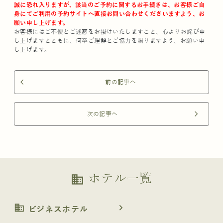
誠に恐れ入りますが、該当のご予約に関するお手続きは、お客様ご自
身にてご利用の予約サイトへ直接お問い合わせくださいますよう、お
願い申し上げます。
お客様にはご不便とご迷惑をお掛けいたしますこと、心よりお詫び申
し上げますとともに、何卒ご理解とご協力を賜りますよう、お願い申
し上げます。
前の記事へ
arrow_back_ios
次の記事へ
arrow_forward_ios
ホテル一覧
business
business
navigate_next
ビジネスホテル