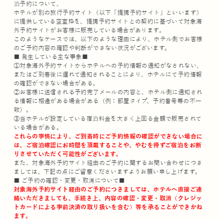
泊予約について、
ホテルが別の旅行予約サイト（以下「提携予約サイト」といいます）
に提供している空室枠を、提携予約サイトとの契約に基づいて対象海
外予約サイトがお客様に販売している場合があります。
このようなケースでは、以下のような理由により、ホテル側でお客様
のご予約内容の確認や判断ができない状況がございます。
■ 発生している主な事象■
①対象海外予約サイトからホテルへの予約情報の通知がなされない、
またはご到着後に遅れて通知されることにより、ホテルにて予約情報
の確認ができない場合がある。
②お客様に送信される予約完了メールの内容と、ホテル側に通知され
る情報に相違がある場合がある（例：部屋タイプ、予約番号等の不一
致）。
③当ホテルが設定している宿泊料金を大きく上回る金額で販売されて
いる場合がある。
これらの事情により、ご到着時にご予約情報の確認ができない場合に
は、ご宿泊確認にお時間を頂戴することや、やむを得ずご宿泊をお断
りさせていただく可能性がございます。
また、対象海外予約サイト経由のご予約に関するお問い合わせにつき
ましては、下記の点にご留意くださいますようお願い申し上げます。
■ ご予約の確認・変更・取消について■
対象海外予約サイト経由のご予約につきましては、ホテルへ直接ご連
絡いただきましても、手続き上、内容の確認・変更・取消（クレジッ
トカードによる事前決済の取り扱いを含む）等を承ることができかね
ます。