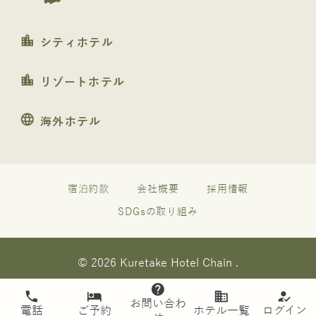
location_city
シティホテル
location_city
リゾートホテル
language
海外ホテル
宿泊約款
会社概要
採用情報
SDGsの取り組み
© 2026 Kuretake Hotel Chain .
help
phone
hotel
business
how_to_reg
お問い合わ
電話
ご予約
ホテル一覧
ログイン