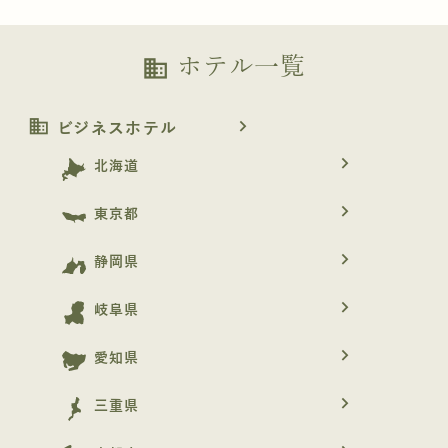
ホテル一覧
business
business
navigate_next
ビジネスホテル
navigate_next
北海道
navigate_next
東京都
navigate_next
静岡県
navigate_next
岐阜県
navigate_next
愛知県
navigate_next
三重県