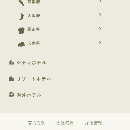
navigate_next
京都府
navigate_next
大阪府
navigate_next
岡山県
navigate_next
広島県
location_city
シティホテル
location_city
リゾートホテル
language
海外ホテル
宿泊約款
会社概要
採用情報