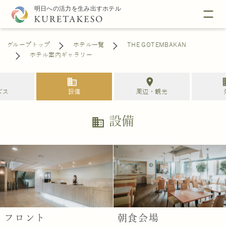
グループトップ
ホテル一覧
THE GOTEMBAKAN
ホテル案内ギャラリー
e
business
location_on
bu
ビス
設備
周辺・観光
設備
business
フロント
朝食会場