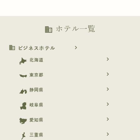
ホテル一覧
business
business
navigate_next
ビジネスホテル
navigate_next
北海道
navigate_next
東京都
navigate_next
静岡県
navigate_next
岐阜県
navigate_next
愛知県
navigate_next
三重県