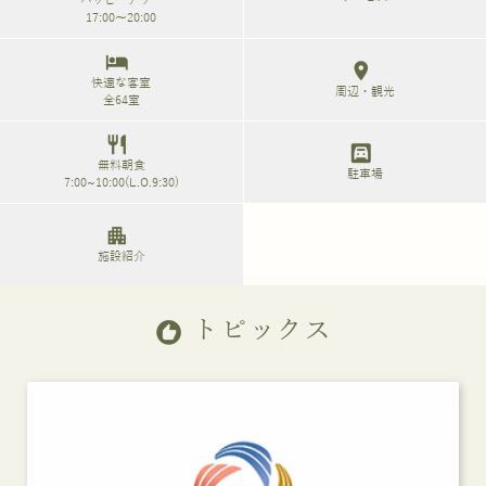
17:00～20:00
hotel
location_on
快適な客室
周辺・観光
全64室
restaurant
garage
無料朝食
駐車場
7:00~10:00(L.O.9:30)
apartment
施設紹介
トピックス
recommend