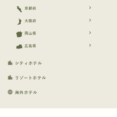
navigate_next
京都府
navigate_next
大阪府
navigate_next
岡山県
navigate_next
広島県
location_city
シティホテル
location_city
リゾートホテル
language
海外ホテル