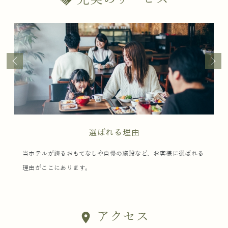
handshake
選ばれる理由
当ホテルが誇るおもてなしや自慢の施設など、お客様に選ばれる
理由がここにあります。
アクセス
location_on