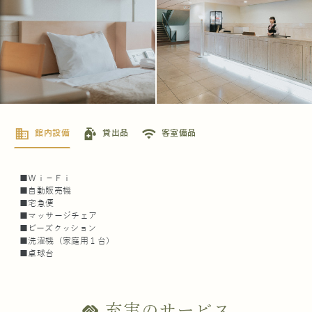
business
sanitizer
wifi
館内設備
貸出品
客室備品
■Ｗｉ－Ｆｉ
■自動販売機
■宅急便
■マッサージチェア
■ビーズクッション
■洗濯機（家庭用１台）
■卓球台
充実のサービス