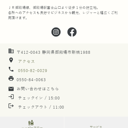
ＪＲ御殿場線、御殿場駅富士山口より徒歩１分の好立地。
各所へのアクセスも良好でビジネスから観光、レジャーと幅広くご利
用頂けます。
business
〒412-0043 静岡県御殿場市新橋1988
location_on
アクセス
phone
0550-82-0029
print
0550-84-0063
mail
お問い合わせはこちら
login
チェックイン / 15:00
logout
チェックアウト / 11:00
liquor
サービス
ハッピーアワー