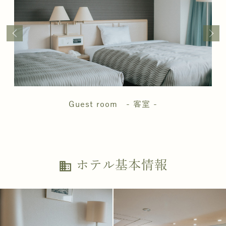
Guest room - 客室 -
ホテル基本情報
business