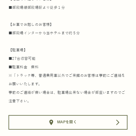
■御殿場線御殿場駅より徒歩１分
【お車でお越しのお客様】
■御殿場インターから当ホテルまで約５分
【駐車場】
■27台収容可能
■駐車料金 無料
※「トラック等、普通乗用車以外でご来館のお客様は事前にご連絡を
お願いいたします。
事前のご連絡が無い場合は、駐車場出来ない場合が御座いますのでご
注意下さい。
location_on
arrow_forward_ios
MAPを開く