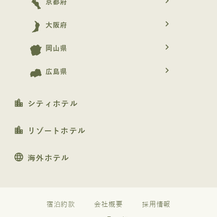
navigate_next
京都府
navigate_next
大阪府
navigate_next
岡山県
navigate_next
広島県
location_city
シティホテル
location_city
リゾートホテル
language
海外ホテル
宿泊約款
会社概要
採用情報