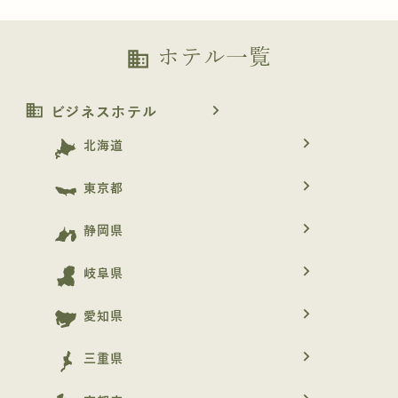
ホテル一覧
business
business
navigate_next
ビジネスホテル
navigate_next
北海道
navigate_next
東京都
navigate_next
静岡県
navigate_next
岐阜県
navigate_next
愛知県
navigate_next
三重県