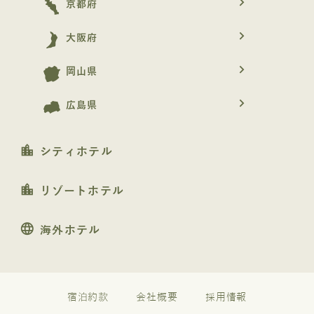
navigate_next
京都府
navigate_next
大阪府
navigate_next
岡山県
navigate_next
広島県
location_city
シティホテル
location_city
リゾートホテル
language
海外ホテル
宿泊約款
会社概要
採用情報