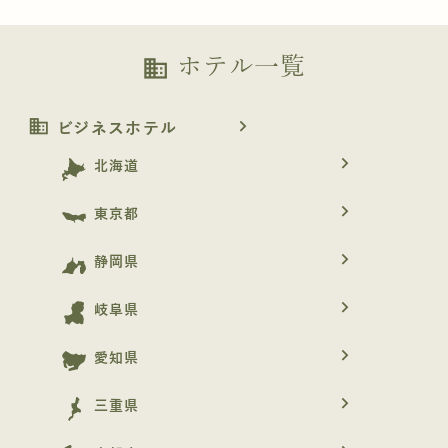
ホテル一覧
business
business
navigate_next
ビジネスホテル
navigate_next
北海道
navigate_next
東京都
navigate_next
静岡県
navigate_next
岐阜県
navigate_next
愛知県
navigate_next
三重県