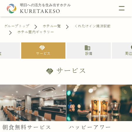
グループトップ
ホテル一覧
くれたけイン焼津駅前
ホテル案内ギャラリー
l
handshake
business
loc
室
サービス
設備
周
サービス
handshake
朝食無料サービス
ハッピーアワー