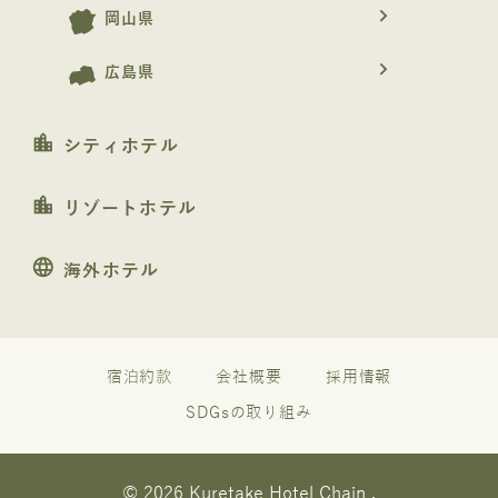
navigate_next
岡山県
navigate_next
広島県
location_city
シティホテル
location_city
リゾートホテル
language
海外ホテル
宿泊約款
会社概要
採用情報
SDGsの取り組み
© 2026 Kuretake Hotel Chain .