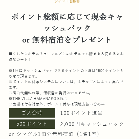
ポイント&特典
ポイント総額に応じて現金キャ
ッシュバック
or 無料宿泊をプレゼント
■くれたけホテルチェーンのどこのホテルでも貯まる＆使える♪お
得なカード！
※1日にキャッシュバックできるポイントの上限は2500ポイントと
させて頂きます。
※ポイントの付与システムについては、ホテルごとによって異なり
ます。
※宿泊代無料の際、領収書の発行はできません。
※THE VILLA HAMANAKOを除く
※売掛は付与対象外、ポイント付与は現地支払い分のみ
ご入会時
100ポイント進呈
500ポイント
2,000円キャッシュバック
or シングル1泊分無料宿泊（1名1室）