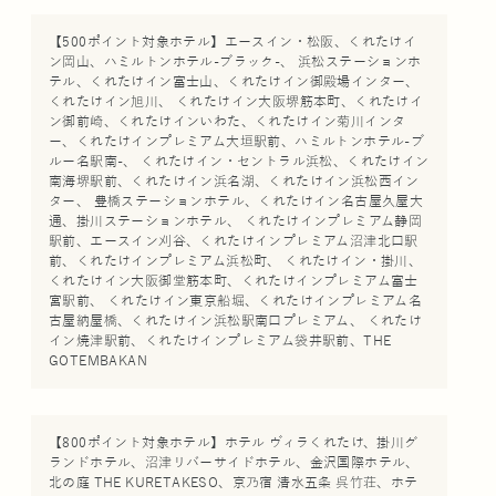
【500ポイント対象ホテル】エースイン・松阪、くれたけイ
ン岡山、ハミルトンホテル-ブラック-、 浜松ステーションホ
テル、くれたけイン富士山、くれたけイン御殿場インター、
くれたけイン旭川、 くれたけイン大阪堺筋本町、くれたけイ
ン御前崎、くれたけインいわた、くれたけイン菊川インタ
ー、くれたけインプレミアム大垣駅前、ハミルトンホテル-ブ
ルー名駅南-、 くれたけイン・セントラル浜松、くれたけイン
南海堺駅前、くれたけイン浜名湖、くれたけイン浜松西イン
ター、 豊橋ステーションホテル、くれたけイン名古屋久屋大
通、掛川ステーションホテル、 くれたけインプレミアム静岡
駅前、エースイン刈谷、くれたけインプレミアム沼津北口駅
前、くれたけインプレミアム浜松町、 くれたけイン・掛川、
くれたけイン大阪御堂筋本町、くれたけインプレミアム富士
宮駅前、 くれたけイン東京船堀、くれたけインプレミアム名
古屋納屋橋、くれたけイン浜松駅南口プレミアム、 くれたけ
イン焼津駅前、くれたけインプレミアム袋井駅前、THE
GOTEMBAKAN
【800ポイント対象ホテル】ホテル ヴィラくれたけ、掛川グ
ランドホテル、沼津リバーサイドホテル、金沢国際ホテル、
北の庭 THE KURETAKESO、京乃宿 清水五条 呉竹荘、ホテ