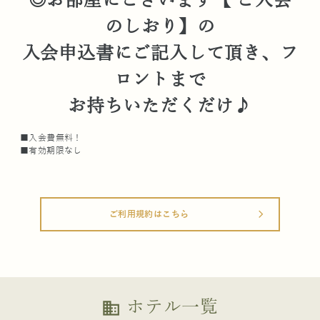
◎お部屋にございます【 ご入会
のしおり】の
入会申込書にご記入して頂き、フ
ロントまで
お持ちいただくだけ♪
■入会費無料！
■有効期限なし
ご利用規約はこちら
arrow_forward_ios
ホテル一覧
business