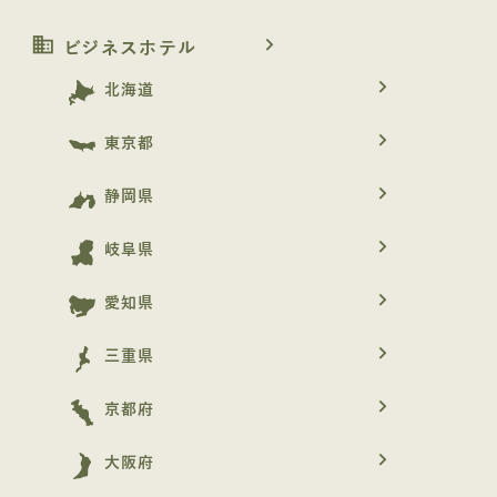
business
navigate_next
ビジネスホテル
navigate_next
北海道
navigate_next
東京都
navigate_next
静岡県
navigate_next
岐阜県
navigate_next
愛知県
navigate_next
三重県
navigate_next
京都府
navigate_next
大阪府