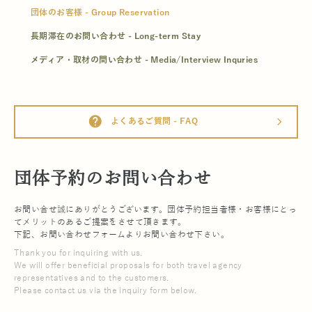
団体のお客様 - Group Reservation
長期滞在のお問い合わせ - Long-term Stay
メディア・取材の問い合わせ - Media/Interview Inquries
help
よくあるご質問 - FAQ
arrow_forward_ios
団体予約のお問い合わせ
お問い合せ誠にありがとうございます。団体予約担当者様・お客様にとっ
てメリットのあるご提案をさせて頂きます。
下記、お問い合わせフォームよりお問い合わせ下さい。
Thank you for inquiring with us.
We will offer beneficial proposals for both travel agency
representatives and to the customers.
Please contact us via the inquiry form below.