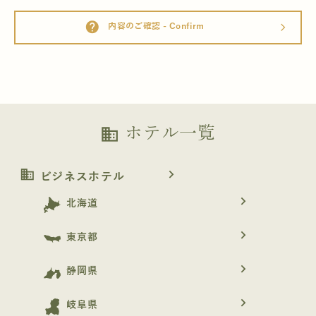
help
内容のご確認 - Confirm
arrow_forward_ios
ホテル一覧
business
business
navigate_next
ビジネスホテル
navigate_next
北海道
navigate_next
東京都
navigate_next
静岡県
navigate_next
岐阜県