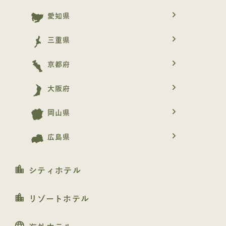
navigate_next
愛知県
navigate_next
三重県
navigate_next
京都府
navigate_next
大阪府
navigate_next
岡山県
navigate_next
広島県
location_city
シティホテル
location_city
リゾートホテル
language