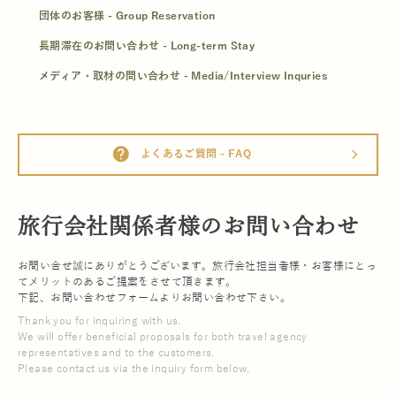
団体のお客様 - Group Reservation
長期滞在のお問い合わせ - Long-term Stay
メディア・取材の問い合わせ - Media/Interview Inquries
help
よくあるご質問 - FAQ
arrow_forward_ios
旅行会社関係者様のお問い合わせ
お問い合せ誠にありがとうございます。旅行会社担当者様・お客様にとっ
てメリットのあるご提案をさせて頂きます。
下記、お問い合わせフォームよりお問い合わせ下さい。
Thank you for inquiring with us.
We will offer beneficial proposals for both travel agency
representatives and to the customers.
Please contact us via the inquiry form below.