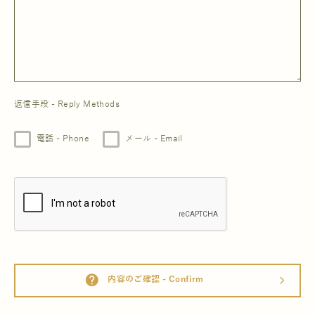
返信手段 - Reply Methods
電話 - Phone
メール - Email
help
内容のご確認 - Confirm
arrow_forward_ios