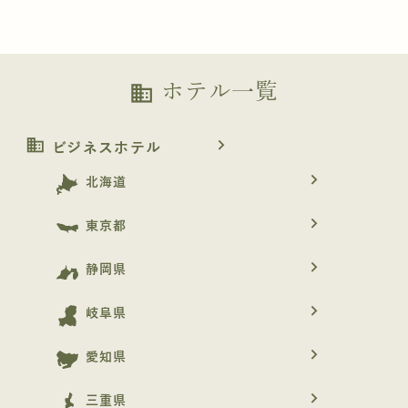
ホテル一覧
business
business
navigate_next
ビジネスホテル
navigate_next
北海道
navigate_next
東京都
navigate_next
静岡県
navigate_next
岐阜県
navigate_next
愛知県
navigate_next
三重県