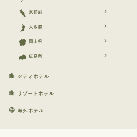
navigate_next
京都府
navigate_next
大阪府
navigate_next
岡山県
navigate_next
広島県
location_city
シティホテル
location_city
リゾートホテル
language
海外ホテル