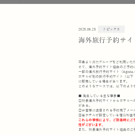
2025.06.25
トピックス
海外旅行予約サイ
平素より呉竹グループをご利用いた
さて、海外予約サイト経由のご予約
一部の海外旅行予約サイト（Agoda／
ホテルが別の旅行予約サイト（以下
に販売している場合があります。
このようなケースでは、以下のよう
■ 発生している主な事象■
①対象海外予約サイトからホテルへ
がある。
②お客様に送信される予約完了メー
③当ホテルが設定している宿泊料金
これらの事情により、ご到着時にご
性がございます。
また、対象海外予約サイト経由のご