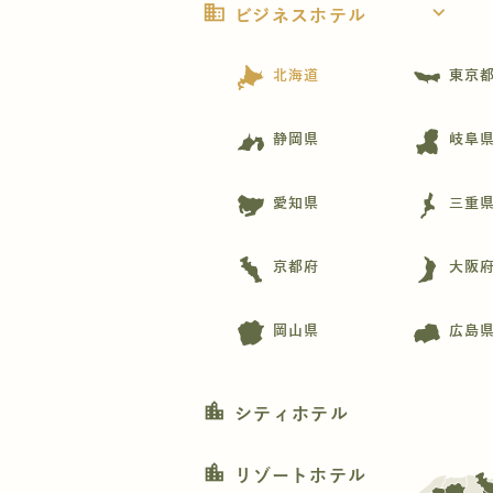
business
expand_more
ビジネスホテル
北海道
東京
静岡県
岐阜
愛知県
三重
京都府
大阪
岡山県
広島
location_city
シティホテル
location_city
リゾートホテル