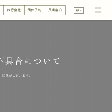
口
旅行会社
団体予約
長期宿泊
JP
不具合について
い状況がございます。