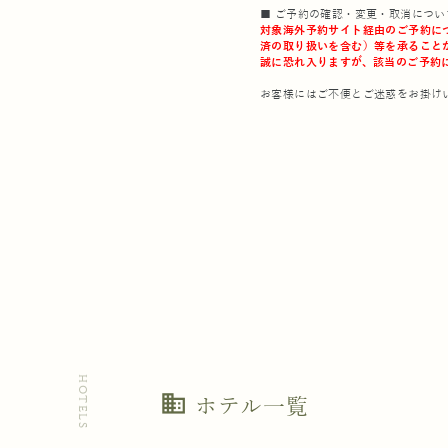
■ ご予約の確認・変更・取消につい
対象海外予約サイト経由のご予約に
済の取り扱いを含む）等を承ること
誠に恐れ入りますが、該当のご予約
お客様にはご不便とご迷惑をお掛け
HOTELS
business
ホテル一覧