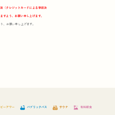
取消（クレジットカードによる事前決
いますよう、お願い申し上げます。
よう、お願い申し上げます。
bathtub
hot_tub
dinner_dining
ッピーアワー
パブリックバス
サウナ
有料朝食