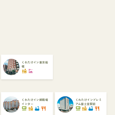
くれたけイン東京船
堀
liquor
dinner_dining
くれたけイン御殿場
くれたけインプレミ
インター
アム富士宮駅前
set_meal
liquor
bathtub
restaurant
set_meal
liquor
bathtub
restaurant