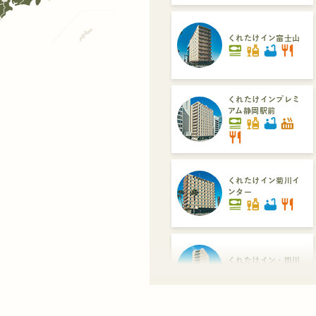
くれたけイン富士山
set_meal
liquor
bathtub
restaurant
くれたけインプレミ
アム静岡駅前
set_meal
liquor
bathtub
hot_tub
restaurant
くれたけイン菊川イ
ンター
set_meal
liquor
bathtub
restaurant
くれたけイン・掛川
set_meal
liquor