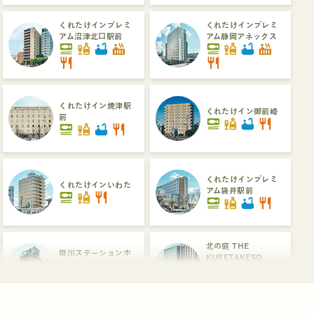
くれたけインプレミ
くれたけインプレミ
アム沼津北口駅前
アム静岡アネックス
set_meal
liquor
bathtub
hot_tub
set_meal
liquor
bathtub
hot_tub
restaurant
restaurant
くれたけイン焼津駅
くれたけイン御前崎
前
set_meal
liquor
bathtub
restaurant
set_meal
liquor
bathtub
restaurant
くれたけインプレミ
くれたけインいわた
アム袋井駅前
set_meal
liquor
restaurant
set_meal
liquor
bathtub
restaurant
北の庭 THE
掛川ステーションホ
KURETAKESO
テル
set_meal
liquor
bathtub
hot_tub
liquor
restaurant
dinner_dining