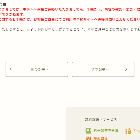
て■
つきましては、ホテルへ直接ご連絡いただきましても、手続き上、内容の確認・変更・
ができかねます。
に関するお手続きは、お客様ご自身にてご利用の予約サイトへ直接お問い合わせくださ
いたしますこと、心よりお詫び申し上げますとともに、何卒ご理解とご協力を賜ります
arrow_back_ios
前の記事へ
次の記事へ
arrow_forward_ios
対応設備・サービス
set_meal
liquor
料亭発祥の朝食
ハ
restaurant
無料朝食