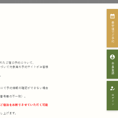
calendar_month
最安値でご予約
account_circle
で行われたご宿泊予約について、
会員登録
基づいて対象海外予約サイトがお客様
。
how_to_reg
ルにて予約情報の確認ができない場合
ログイン
約番号等の不一致）。
ずご宿泊をお断りさせていただく可能
し上げます。