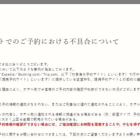
トでのご予約における不具合について
だき誠にありがとうございます。
において以下のような事例が発生しております。
Expedia／Booking.com／Trip.com、以下「対象海外予約サイト」といいます）
「提携予約サイト」といいます）に提供している空室枠を、提携予約サイトとの契約に
な理由により、ホテル側でお客様のご予約内容の確認や判断ができない状況がございます
の予約情報の通知がなされない、またはご到着後に遅れて通知されることにより、ホテ
ルの内容と、ホテル側に通知される情報に相違がある場合がある（例：部屋タイプ、予
を大きく上回る金額で販売されている場合がある。
予約情報の確認ができない場合には、ご宿泊確認にお時間を頂戴することや、やむを得
予約に関するお問い合わせにつきましては、下記の点にご留意くださいますようお願い申