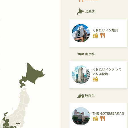
北海道
都
くれたけイン旭川
liquor
restaurant
県
県
東京都
府
くれたけインプレミ
アム浜松町
liquor
県
静岡県
THE GOTEMBAKAN
liquor
restaurant