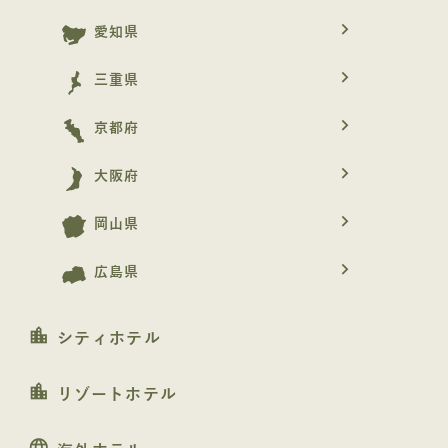
navigate_next
愛知県
navigate_next
三重県
navigate_next
京都府
navigate_next
大阪府
navigate_next
岡山県
navigate_next
広島県
location_city
シティホテル
location_city
リゾートホテル
language