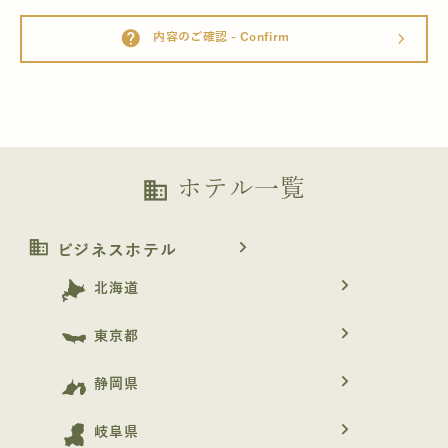
help
内容のご確認 - Confirm
arrow_forward_ios
ホテル一覧
business
business
navigate_next
ビジネスホテル
navigate_next
北海道
navigate_next
東京都
navigate_next
静岡県
navigate_next
岐阜県