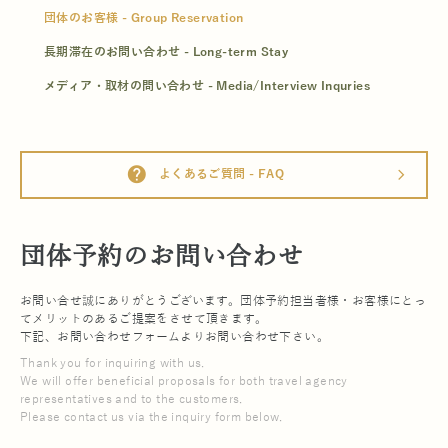
団体のお客様 - Group Reservation
長期滞在のお問い合わせ - Long-term Stay
メディア・取材の問い合わせ - Media/Interview Inquries
help
よくあるご質問 - FAQ
arrow_forward_ios
団体予約のお問い合わせ
お問い合せ誠にありがとうございます。団体予約担当者様・お客様にとっ
てメリットのあるご提案をさせて頂きます。
下記、お問い合わせフォームよりお問い合わせ下さい。
Thank you for inquiring with us.
We will offer beneficial proposals for both travel agency
representatives and to the customers.
Please contact us via the inquiry form below.