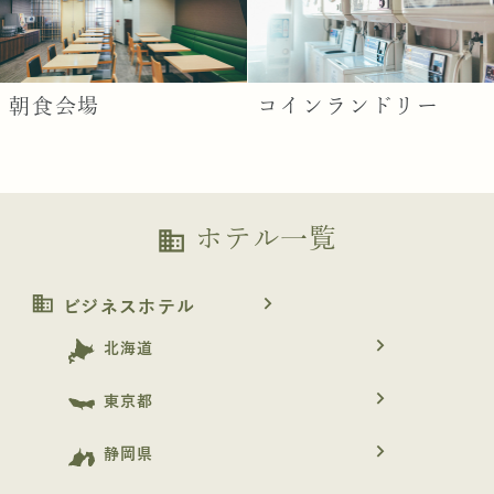
朝食会場
コインランドリー
ホテル一覧
business
business
navigate_next
ビジネスホテル
navigate_next
北海道
navigate_next
東京都
navigate_next
静岡県