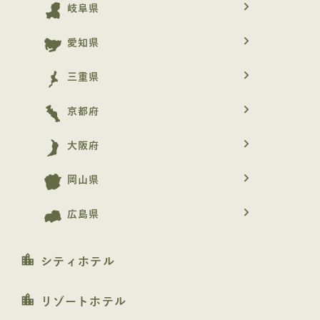
navigate_next
岐阜県
navigate_next
愛知県
navigate_next
三重県
navigate_next
京都府
navigate_next
大阪府
navigate_next
岡山県
navigate_next
広島県
location_city
シティホテル
location_city
リゾートホテル