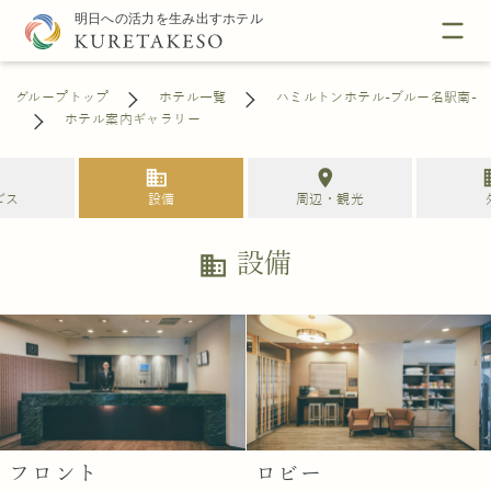
グループトップ
ホテル一覧
ハミルトンホテル-ブルー名駅南-
ホテル案内ギャラリー
e
business
location_on
bu
ビス
設備
周辺・観光
設備
business
フロント
ロビー