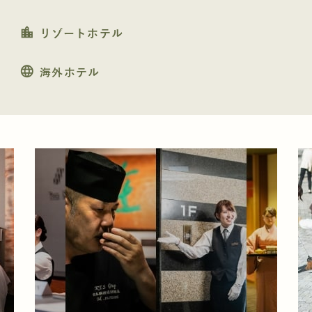
location_city
リゾートホテル
language
海外ホテル