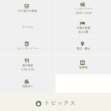
liquor
set_meal
ハッピーアワー
料亭発祥の朝食
18:00～20:00
hotel
サービス
快適な客室
全112室
local_laundry_service
location_on
コインランドリー
周辺・観光
restaurant
garage
無料朝食
駐車場
6:30~9:30
apartment
施設紹介
トピックス
recommend