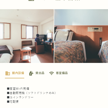
business
sanitizer
wifi
館内設備
貸出品
客室備品
■客室Wi-Fi完備
■自動販売機（ソフトドリンクのみ）
■コインランドリー
■宅配便