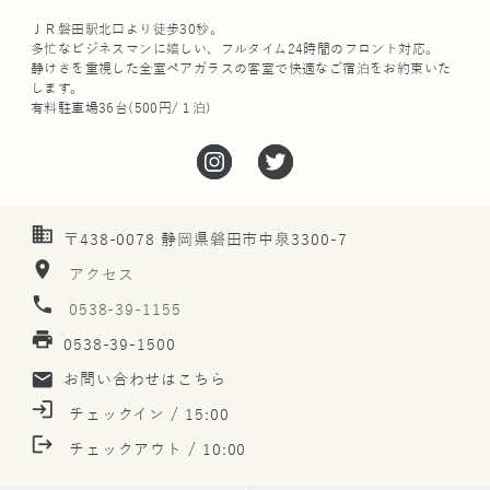
ＪＲ磐田駅北口より徒歩30秒。
多忙なビジネスマンに嬉しい、フルタイム24時間のフロント対応。
静けさを重視した全室ペアガラスの客室で快適なご宿泊をお約束いた
します。
有料駐車場36台(500円/１泊)
business
〒438-0078 静岡県磐田市中泉3300-7
location_on
アクセス
phone
0538-39-1155
print
0538-39-1500
mail
お問い合わせはこちら
login
チェックイン / 15:00
logout
チェックアウト / 10:00