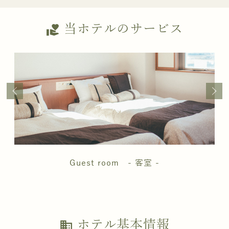
当ホテルのサービス
volunteer_activism
Guest room - 客室 -
ホテル基本情報
business