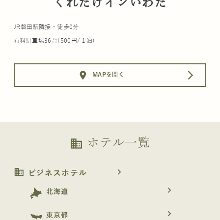
くれたけインいわた
JR磐田駅隣接・徒歩0分
有料駐車場36台(500円/１泊)
location_on
arrow_forward_ios
MAPを開く
ホテル一覧
business
business
navigate_next
ビジネスホテル
navigate_next
北海道
navigate_next
東京都