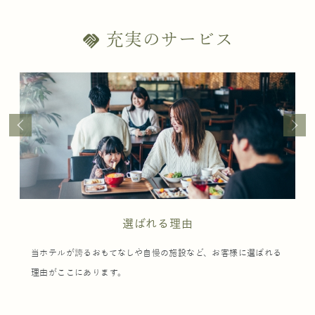
充実のサービス
handshake
選ばれる理由
当ホテルが誇るおもてなしや自慢の施設など、お客様に選ばれる
理由がここにあります。