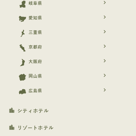
navigate_next
岐阜県
navigate_next
愛知県
navigate_next
三重県
navigate_next
京都府
navigate_next
大阪府
navigate_next
岡山県
navigate_next
広島県
location_city
シティホテル
location_city
リゾートホテル