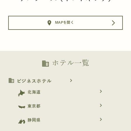
location_on
arrow_forward_ios
MAPを開く
ホテル一覧
business
business
navigate_next
ビジネスホテル
navigate_next
北海道
navigate_next
東京都
navigate_next
静岡県