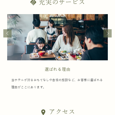
充実のサービス
handshake
選ばれる理由
当ホテルが誇るおもてなしや自慢の施設など、お客様に選ばれる
理由がここにあります。
アクセス
location_on