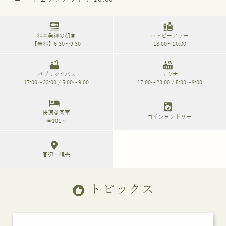
set_meal
liquor
料亭発祥の朝食
ハッピーアワー
【無料】6:30～9:30
18:00～20:00
bathtub
hot_tub
パブリックバス
サウナ
17:00～23:00 / 5:00～9:00
17:00～23:00 / 5:00～9:00
hotel
local_laundry_service
快適な客室
コインランドリー
全101室
location_on
周辺・観光
トピックス
recommend