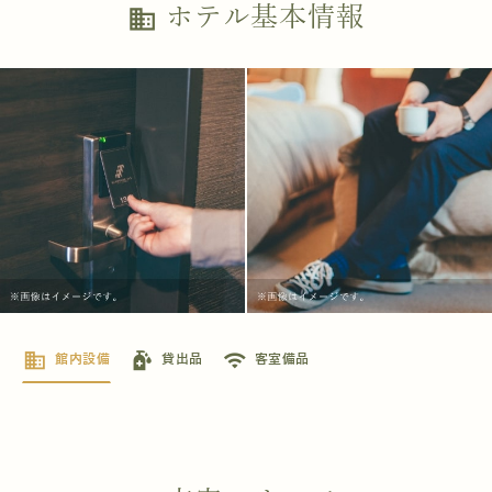
ホテル基本情報
business
business
sanitizer
wifi
館内設備
貸出品
客室備品