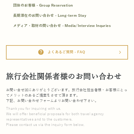
団体のお客様 - Group Reservation
長期滞在のお問い合わせ - Long-term Stay
メディア・取材の問い合わせ - Media/Interview Inquries
help
よくあるご質問 - FAQ
arrow_forward_ios
旅行会社関係者様のお問い合わせ
お問い合せ誠にありがとうございます。旅行会社担当者様・お客様にとっ
てメリットのあるご提案をさせて頂きます。
下記、お問い合わせフォームよりお問い合わせ下さい。
Thank you for inquiring with us.
We will offer beneficial proposals for both travel agency
representatives and to the customers.
Please contact us via the inquiry form below.