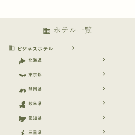
ホテル一覧
business
business
navigate_next
ビジネスホテル
navigate_next
北海道
navigate_next
東京都
navigate_next
静岡県
navigate_next
岐阜県
navigate_next
愛知県
navigate_next
三重県