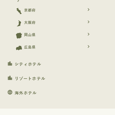
navigate_next
京都府
navigate_next
大阪府
navigate_next
岡山県
navigate_next
広島県
location_city
シティホテル
location_city
リゾートホテル
language
海外ホテル