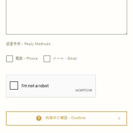
返信手段 - Reply Methods
電話 - Phone
メール - Email
help
内容のご確認 - Confirm
arrow_forward_ios