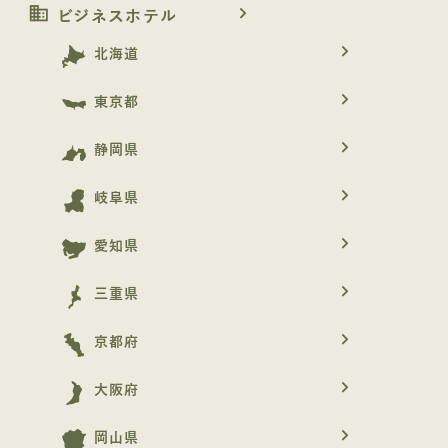
business
navigate_next
ビジネスホテル
navigate_next
北海道
navigate_next
東京都
navigate_next
静岡県
navigate_next
岐阜県
navigate_next
愛知県
navigate_next
三重県
navigate_next
京都府
navigate_next
大阪府
navigate_next
岡山県