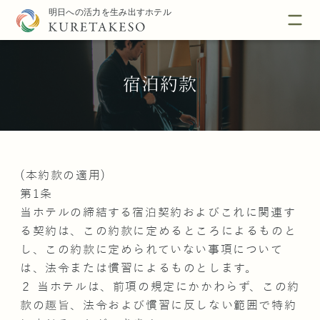
宿泊約款
(本約款の適用)
第1条
当ホテルの締結する宿泊契約およびこれに関連す
る契約は、この約款に定めるところによるものと
し、この約款に定められていない事項について
は、法令または慣習によるものとします。
２ 当ホテルは、前項の規定にかかわらず、この約
款の趣旨、法令および慣習に反しない範囲で特約