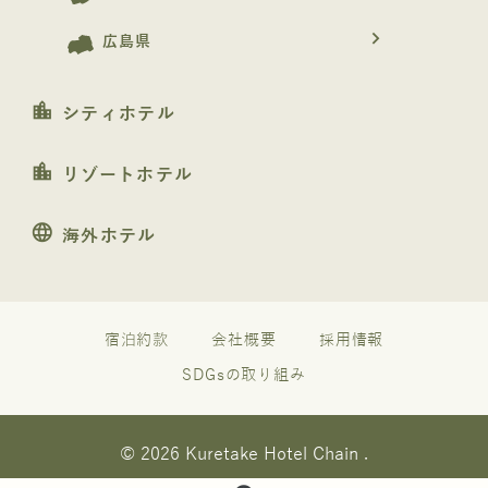
navigate_next
広島県
location_city
シティホテル
location_city
リゾートホテル
language
海外ホテル
宿泊約款
会社概要
採用情報
SDGsの取り組み
© 2026 Kuretake Hotel Chain .