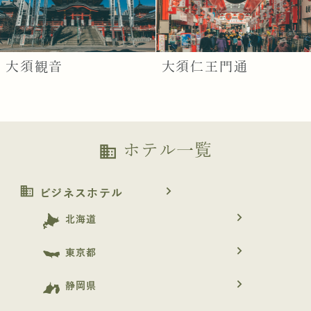
大須観音
大須仁王門通
ホテル一覧
business
business
navigate_next
ビジネスホテル
navigate_next
北海道
navigate_next
東京都
navigate_next
静岡県