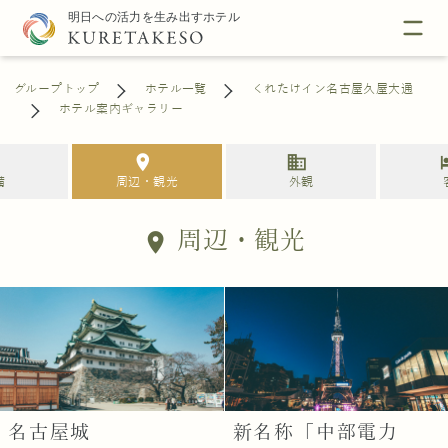
グループトップ
ホテル一覧
くれたけイン名古屋久屋大通
ホテル案内ギャラリー
s
location_on
business
h
備
周辺・観光
外観
周辺・観光
location_on
名古屋城
新名称「中部電力