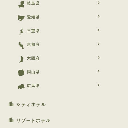
navigate_next
岐阜県
navigate_next
愛知県
navigate_next
三重県
navigate_next
京都府
navigate_next
大阪府
navigate_next
岡山県
navigate_next
広島県
location_city
シティホテル
location_city
リゾートホテル