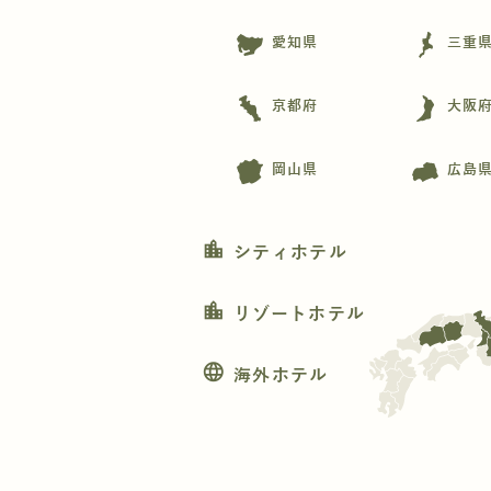
愛知県
三重
京都府
大阪
岡山県
広島
location_city
シティホテル
location_city
リゾートホテル
language
海外ホテル