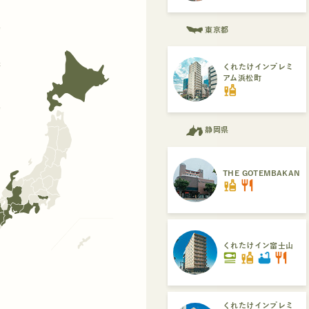
県
東京都
府
くれたけインプレミ
アム浜松町
liquor
県
静岡県
THE GOTEMBAKAN
liquor
restaurant
くれたけイン富士山
set_meal
liquor
bathtub
restaurant
くれたけインプレミ