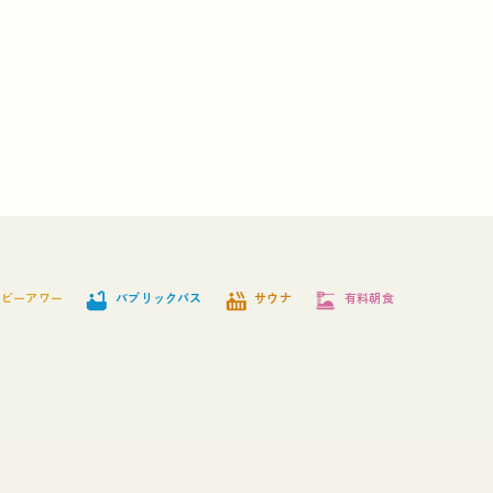
bathtub
hot_tub
dinner_dining
ッピーアワー
パブリックバス
サウナ
有料朝食