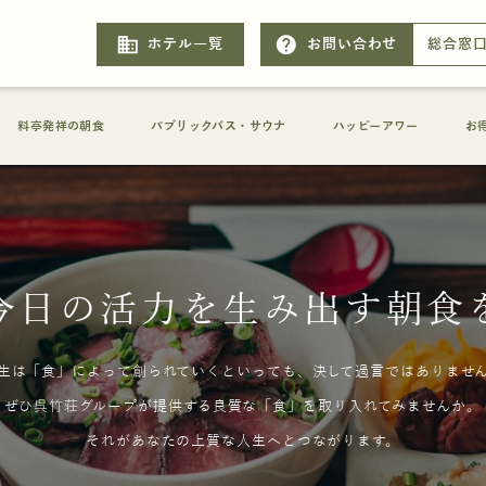
business
help
ホテル一覧
お問い合わせ
総合窓
料亭発祥の朝食
パブリックバス・サウナ
ハッピーアワー
お
今日の活力を生み出す朝食
生は「食」によって創られていくといっても、決して過言ではありませ
ぜひ呉竹荘グループが提供する良質な「食」を取り入れてみませんか。
それがあなたの上質な人生へとつながります。