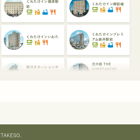
くれたけイン焼津駅
くれたけイン御前崎
前
set_meal
liquor
bathtub
restaurant
set_meal
liquor
bathtub
restaurant
くれたけインプレミ
くれたけインいわた
アム袋井駅前
set_meal
liquor
restaurant
set_meal
liquor
bathtub
restaurant
北の庭 THE
掛川ステーションホ
KURETAKESO
テル
set_meal
liquor
bathtub
hot_tub
liquor
restaurant
dinner_dining
くれたけイン浜松駅
浜松ステーションホ
南口プレミアム
テル
set_meal
liquor
bathtub
hot_tub
liquor
hot_tub
restaurant
dinner_dining
RETAKESO.
くれたけイン浜名湖