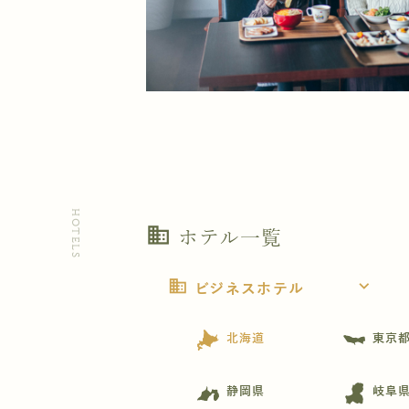
HOTELS
business
ホテル一覧
business
expand_more
ビジネスホテル
北海道
東京
静岡県
岐阜