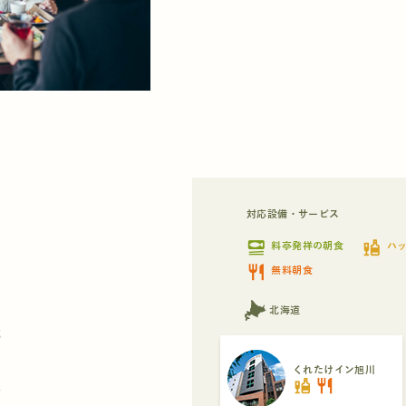
対応設備・サービス
set_meal
liquor
料亭発祥の朝食
ハ
restaurant
無料朝食
北海道
都
くれたけイン旭川
liquor
restaurant
県