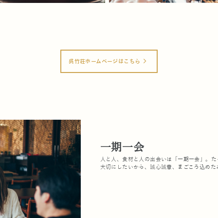
呉竹荘ホームページはこちら
arrow_forward_ios
一期一会
人と人、食材と人の出会いは「一期一会」。た
大切にしたいから、誠心誠意、まごころ込めた