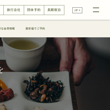
口
旅行会社
団体予約
長期宿泊
JP
得な会員情報
最安値でご予約
を
ん。