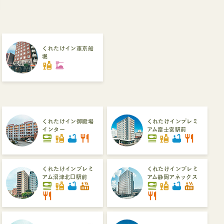
くれたけイン東京船
堀
liquor
dinner_dining
くれたけイン御殿場
くれたけインプレミ
インター
アム富士宮駅前
set_meal
liquor
bathtub
restaurant
set_meal
liquor
bathtub
restaurant
くれたけインプレミ
くれたけインプレミ
アム沼津北口駅前
アム静岡アネックス
set_meal
liquor
bathtub
hot_tub
set_meal
liquor
bathtub
hot_tub
restaurant
restaurant