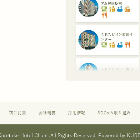
アム静岡駅前
set_meal
liquor
bathtub
hot_tub
restaurant
くれたけイン菊川イ
ンター
set_meal
liquor
bathtub
restaurant
くれたけイン・掛川
set_meal
liquor
くれたけイン・セン
トラル浜松
set_meal
liquor
restaurant
宿泊約款
会社概要
採用情報
SDGsの取り組み
くれたけイン浜松西
uretake Hotel Chain .
All Rights Reserved. Powered by KU
インター