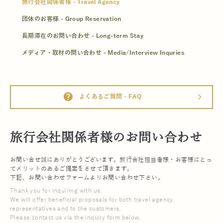
旅行会社関係者様 - Travel Agency
団体のお客様 - Group Reservation
長期滞在のお問い合わせ - Long-term Stay
メディア・取材の問い合わせ - Media/Interview Inquries
help
よくあるご質問 - FAQ
arrow_forward_ios
旅行会社関係者様のお問い合わせ
お問い合せ誠にありがとうございます。旅行会社担当者様・お客様にとっ
てメリットのあるご提案をさせて頂きます。
下記、お問い合わせフォームよりお問い合わせ下さい。
Thank you for inquiring with us.
We will offer beneficial proposals for both travel agency
representatives and to the customers.
Please contact us via the inquiry form below.