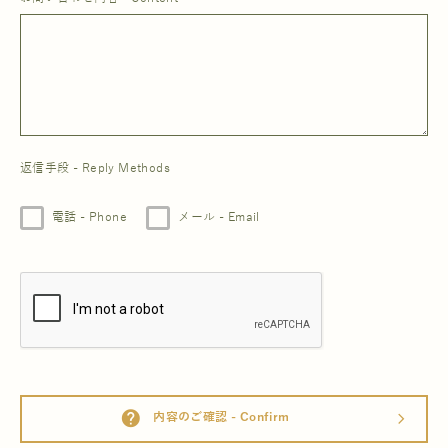
返信手段 - Reply Methods
電話 - Phone
メール - Email
help
内容のご確認 - Confirm
arrow_forward_ios