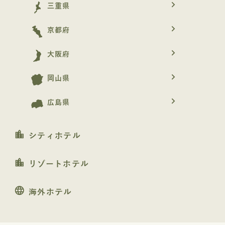
navigate_next
三重県
navigate_next
京都府
navigate_next
大阪府
navigate_next
岡山県
navigate_next
広島県
location_city
シティホテル
location_city
リゾートホテル
language
海外ホテル