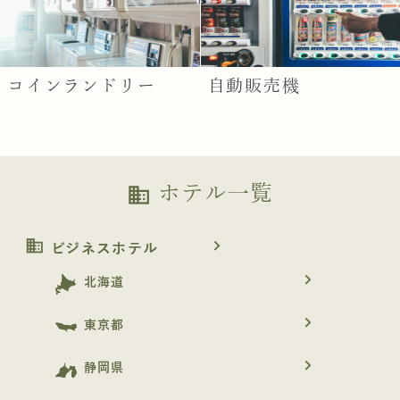
コインランドリー
自動販売機
ホテル一覧
business
business
navigate_next
ビジネスホテル
navigate_next
北海道
navigate_next
東京都
navigate_next
静岡県