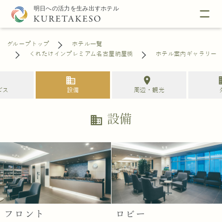
グループトップ
ホテル一覧
くれたけインプレミアム名古屋納屋橋
ホテル案内ギャラリー
e
business
location_on
bu
ビス
設備
周辺・観光
設備
business
フロント
ロビー