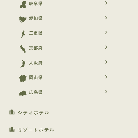
navigate_next
岐阜県
navigate_next
愛知県
navigate_next
三重県
navigate_next
京都府
navigate_next
大阪府
navigate_next
岡山県
navigate_next
広島県
location_city
シティホテル
location_city
リゾートホテル