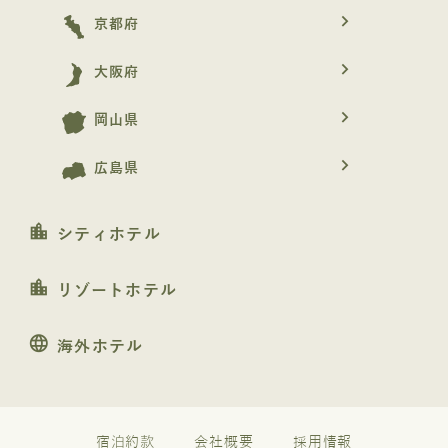
navigate_next
京都府
navigate_next
大阪府
navigate_next
岡山県
navigate_next
広島県
location_city
シティホテル
location_city
リゾートホテル
language
海外ホテル
宿泊約款
会社概要
採用情報