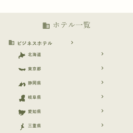
ホテル一覧
business
business
navigate_next
ビジネスホテル
navigate_next
北海道
navigate_next
東京都
navigate_next
静岡県
navigate_next
岐阜県
navigate_next
愛知県
navigate_next
三重県