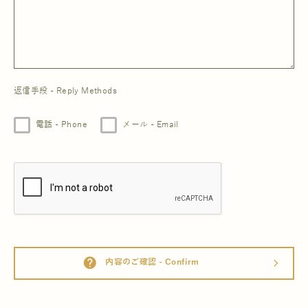
返信手段 - Reply Methods
電話 - Phone
メール - Email
help
内容のご確認 - Confirm
arrow_forward_ios