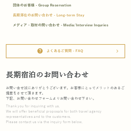
団体のお客様 - Group Reservation
長期滞在のお問い合わせ - Long-term Stay
メディア・取材の問い合わせ - Media/Interview Inquries
help
よくあるご質問 - FAQ
arrow_forward_ios
長期宿泊のお問い合わせ
お問い合せ誠にありがとうございます。お客様にとってメリットのあるご
提案をさせて頂きます。
下記、お問い合わせフォームよりお問い合わせ下さい。
Thank you for inquiring with us.
We will offer beneficial proposals for both travel agency
representatives and to the customers.
Please contact us via the inquiry form below.