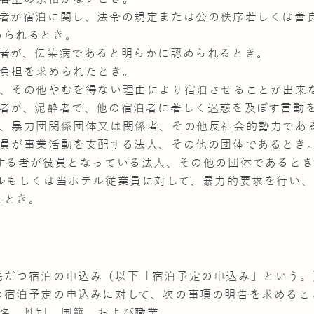
る者が宿泊に関し、法令の規定または公の秩序若しくは善
められるとき。
る者が、伝染病であると明らかに認められるとき。
の負担を求められたとき。
障、その他やむを得ない理由により宿泊させることが出来
る者が、泥酔者で、他の宿泊者に著しく迷惑を及ぼす言動
員、暴力団関係団体又は関係者、その他反社会的勢力であ
団員が事業活動を支配する法人、その他の団体であるとき
当する者が役員となっている法人、その他の団体であると
テルもしくは当ホテル従業員に対して、暴力的要求を行い
たとき。
先だつ宿泊の申込み（以下「宿泊予定の申込み」という。
の宿泊予定の申込みに対して、次の事項の明告を求めるこ
氏名、性別、国籍、および職業。