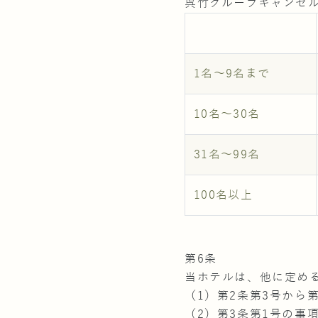
呉竹グループキャンセ
1名～9名まで
10名～30名
31名～99名
100名以上
第6条
当ホテルは、他に定め
（1）第2条第3号から
（2）第3条第1号の