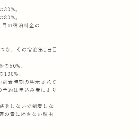
の30%。
の80%。
日目の宿泊料金の
につき、その宿泊第1日目
金の50%。
100%。
約到着時刻の明示されて
の予約は申込み者により
連絡をしないで到着しな
客の責に帰さない理由