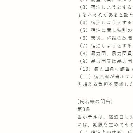
（3）宿泊しようとす
するおそれがあると認
（4）宿泊しようとす
（5）宿泊に関し特別
（6）天災、施設の故
（7）宿泊しようとす
（8）暴力団、暴力団
（9）暴力団又は暴力
（10）暴力団員に該
（11）宿泊客が当ホ
を超える負担を要求し
(氏名等の明告)
第3条
当ホテルは、宿泊日に
には、期限を定めてそ
（1）宿泊者の住所、