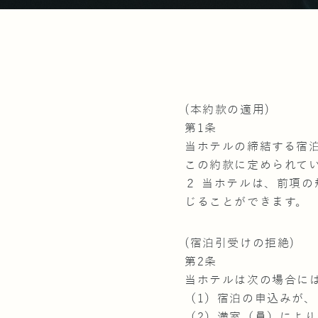
(本約款の適用)
第1条
当ホテルの締結する宿
この約款に定められて
２ 当ホテルは、前項
じることができます。
(宿泊引受けの拒絶)
第2条
当ホテルは次の場合に
（1）宿泊の申込みが
（2）満室（員）によ