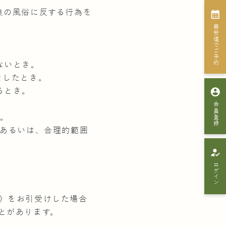
良の風俗に反する行為を
calendar_month
最安値でご予約
ないとき。
をしたとき。
account_circle
るとき。
。
会員登録
き。
、あるいは、合理的範囲
how_to_reg
ログイン
）をお引受けした場合
とがあります。