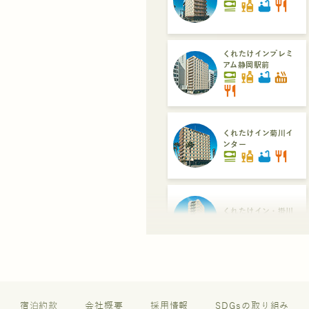
set_meal
liquor
bathtub
restaurant
くれたけインプレミ
アム静岡駅前
set_meal
liquor
bathtub
hot_tub
restaurant
くれたけイン菊川イ
ンター
set_meal
liquor
bathtub
restaurant
くれたけイン・掛川
set_meal
liquor
くれたけイン・セン
トラル浜松
set_meal
liquor
restaurant
宿泊約款
会社概要
採用情報
SDGsの取り組み