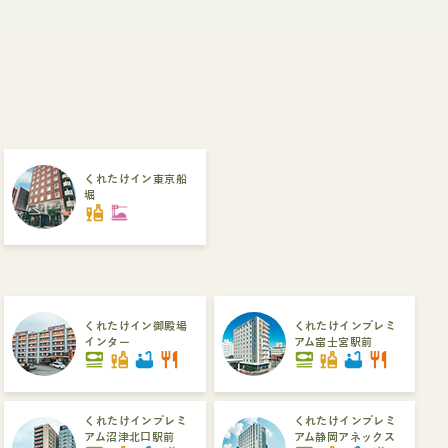
くれたけイン東京船
堀
liquor
dinner_dining
くれたけイン御殿場
くれたけインプレミ
インター
アム富士宮駅前
set_meal
liquor
bathtub
restaurant
set_meal
liquor
bathtub
restaurant
くれたけインプレミ
くれたけインプレミ
アム沼津北口駅前
アム静岡アネックス