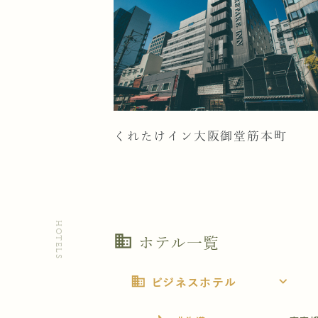
くれたけイン大阪御堂筋本町
HOTELS
business
ホテル一覧
business
expand_more
ビジネスホテル