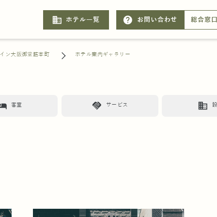
business
help
ホテル一覧
お問い合わせ
総合窓
イン大阪御堂筋本町
ホテル案内ギャラリー
otel
handshake
business
客室
サービス