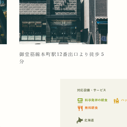
御堂筋線本町駅12番出口より徒歩５
分
対応設備・サービス
set_meal
liquor
料亭発祥の朝食
ハ
restaurant
無料朝食
北海道