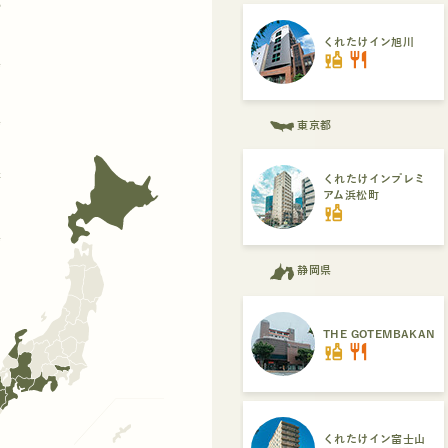
都
くれたけイン旭川
liquor
restaurant
県
県
東京都
府
くれたけインプレミ
アム浜松町
liquor
県
静岡県
THE GOTEMBAKAN
liquor
restaurant
くれたけイン富士山