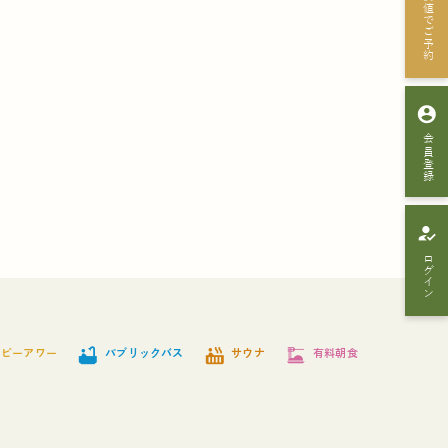
最安値でご予約
account_circle
会員登録
how_to_reg
ログイン
bathtub
hot_tub
dinner_dining
ッピーアワー
パブリックバス
サウナ
有料朝食