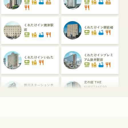
set_meal
liquor
bathtub
hot_tub
set_meal
liquor
bathtub
hot_tub
restaurant
restaurant
くれたけイン焼津駅
くれたけイン御前崎
前
set_meal
liquor
bathtub
restaurant
set_meal
liquor
bathtub
restaurant
くれたけインプレミ
くれたけインいわた
アム袋井駅前
set_meal
liquor
restaurant
set_meal
liquor
bathtub
restaurant
北の庭 THE
掛川ステーションホ
KURETAKESO
テル
set_meal
liquor
bathtub
hot_tub
liquor
restaurant
dinner_dining
くれたけイン浜松駅
浜松ステーションホ
南口プレミアム
テル
set_meal
liquor
bathtub
hot_tub
liquor
hot_tub
restaurant
dinner_dining