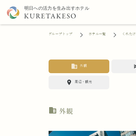
グループトップ
ホテル一覧
くれたけ
business
h
外観
location_on
周辺・観光
business
外観