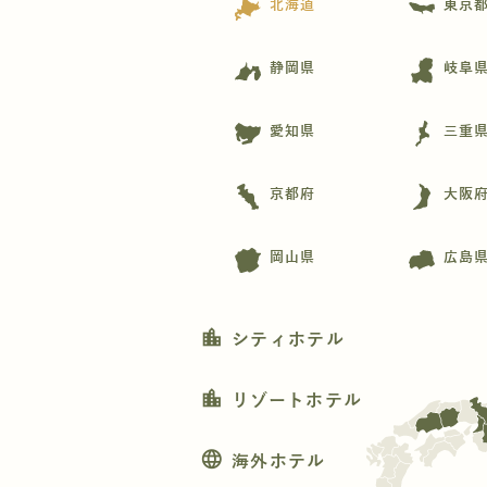
北海道
東京
静岡県
岐阜
愛知県
三重
京都府
大阪
岡山県
広島
location_city
シティホテル
location_city
リゾートホテル
language
海外ホテル