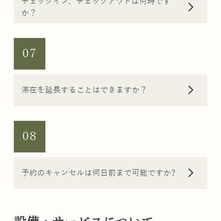
チェックイン、チェックアウトは何時です
arrow_forward_ios
か？
07
arrow_forward_ios
滞在を延長することはできますか？
08
arrow_forward_ios
予約のキャンセルは何日前まで可能ですか?