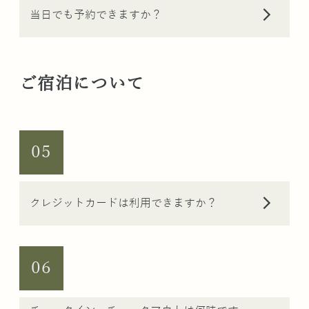
arrow_forward_ios
当日でも予約できますか？
ご宿泊について
05
arrow_forward_ios
クレジットカードは利用できますか？
06