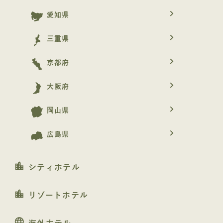
navigate_next
愛知県
navigate_next
三重県
navigate_next
京都府
navigate_next
大阪府
navigate_next
岡山県
navigate_next
広島県
location_city
シティホテル
location_city
リゾートホテル
language