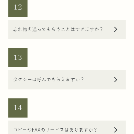
12
arrow_forward_ios
忘れ物を送ってもらうことはできますか？
13
arrow_forward_ios
タクシーは呼んでもらえますか？
14
arrow_forward_ios
コピーやFAXのサービスはありますか？