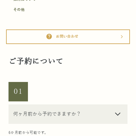
その他
help
お問い合わせ
arrow_forward_ios
ご予約について
01
arrow_forward_ios
何ヶ月前から予約できますか？
6か月前から可能です。