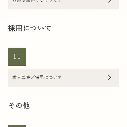
arrow_forward_ios
登録は無料でしょうか？
採用について
11
arrow_forward_ios
求人募集／採用について
その他