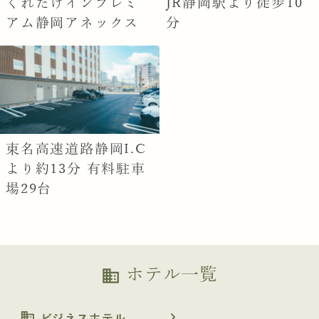
くれたけインプレミ
JR静岡駅より徒歩10
アム静岡アネックス
分
東名高速道路静岡I.C
より約13分 有料駐車
場29台
ホテル一覧
business
business
navigate_next