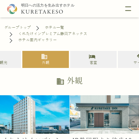
グループトップ
ホテル一覧
くれたけインプレミアム静岡アネックス
ホテル案内ギャラリー
n
business
hotel
han
観光
外観
客室
サ
外観
business