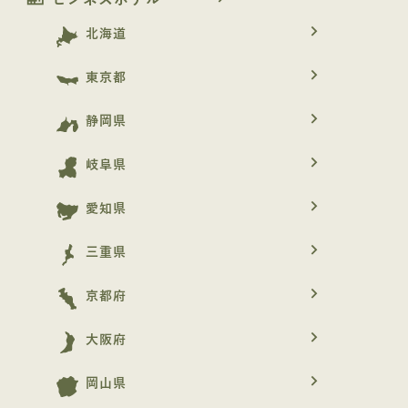
ビジネスホテル
navigate_next
北海道
navigate_next
東京都
navigate_next
静岡県
navigate_next
岐阜県
navigate_next
愛知県
navigate_next
三重県
navigate_next
京都府
navigate_next
大阪府
navigate_next
岡山県