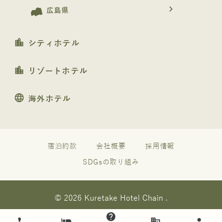
navigate_next
広島県
location_city
シティホテル
location_city
リゾートホテル
language
海外ホテル
宿泊約款
会社概要
採用情報
SDGsの取り組み
© 2026 Kuretake Hotel Chain .
help
phone
hotel
business
how_to_reg