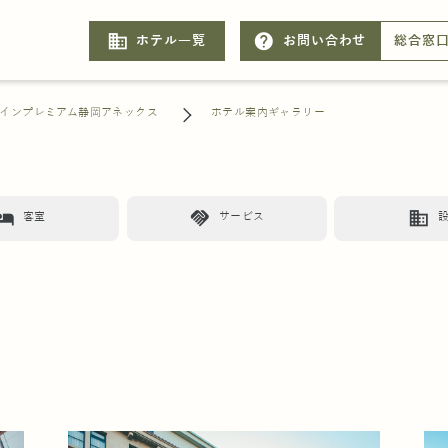
business
help
ホテル一覧
お問い合わせ
総合窓
インプレミアム静岡アネックス
ホテル案内ギャラリー
otel
handshake
business
客室
サービス