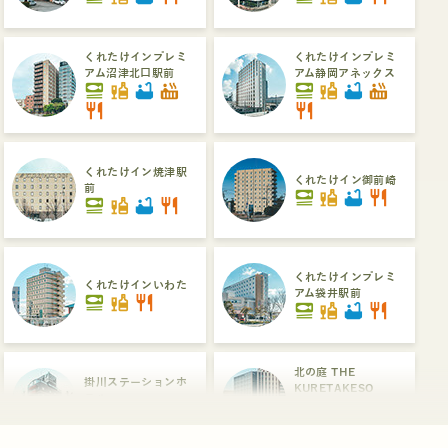
くれたけインプレミ
くれたけインプレミ
アム沼津北口駅前
アム静岡アネックス
set_meal
liquor
bathtub
hot_tub
set_meal
liquor
bathtub
hot_tub
restaurant
restaurant
くれたけイン焼津駅
くれたけイン御前崎
前
set_meal
liquor
bathtub
restaurant
set_meal
liquor
bathtub
restaurant
くれたけインプレミ
くれたけインいわた
アム袋井駅前
set_meal
liquor
restaurant
set_meal
liquor
bathtub
restaurant
北の庭 THE
掛川ステーションホ
KURETAKESO
テル
set_meal
liquor
bathtub
hot_tub
liquor
restaurant
dinner_dining