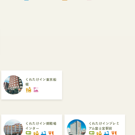
くれたけイン東京船
堀
liquor
dinner_dining
くれたけイン御殿場
くれたけインプレミ
インター
アム富士宮駅前
set_meal
liquor
bathtub
restaurant
set_meal
liquor
bathtub
restaurant