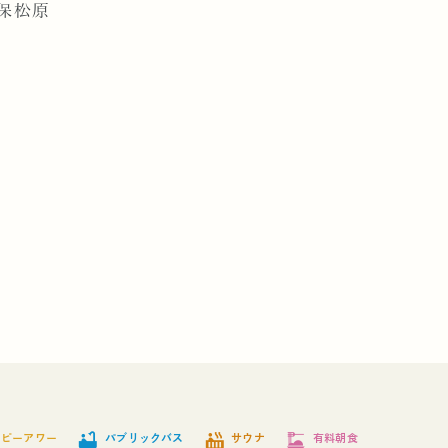
保松原
bathtub
hot_tub
dinner_dining
ッピーアワー
パブリックバス
サウナ
有料朝食