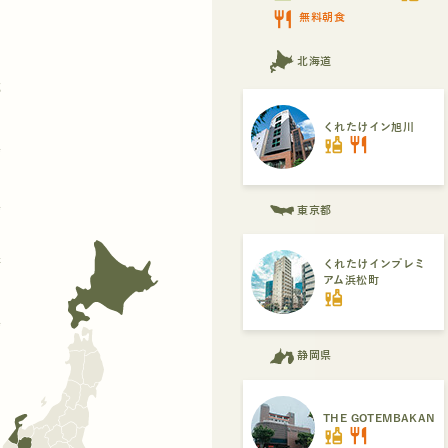
restaurant
無料朝食
北海道
都
くれたけイン旭川
liquor
restaurant
県
県
東京都
府
くれたけインプレミ
アム浜松町
liquor
県
静岡県
THE GOTEMBAKAN
liquor
restaurant