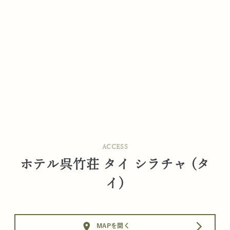
ACCESS
ホテル呉竹荘 タイ シラチャ (タ
イ)
location_on
arrow_forward_ios
MAPを開く