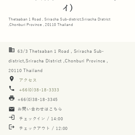
イ)
Thetsaban 1 Road , Sriracha Sub-district,Sriracha District
,Chonburi Province , 20110 Thailand
business
63/3 Thetsaban 1 Road , Sriracha Sub-
district,Sriracha District ,Chonburi Province ,
20110 Thailand
location_on
アクセス
phone
+66(0)38-18-3333
print
+66(0)38-18-3345
mail
お問い合わせはこちら
login
チェックイン / 14:00
logout
チェックアウト / 12:00