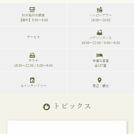
set_meal
liquor
料亭発祥の朝食
ハッピーアワー
【無料】5:00～9:00
18:00～20:00
bathtub
サービス
パブリックバス
18:00～22:00 / 5:00～9:00
hot_tub
hotel
サウナ
快適な客室
18:00～22:00 / 5:00～9:00
全107室
local_laundry_service
location_on
コインランドリー
周辺・観光
トピックス
recommend