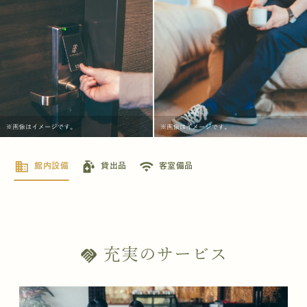
business
sanitizer
wifi
館内設備
貸出品
客室備品
充実のサービス
handshake