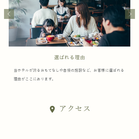
選ばれる理由
当ホテルが誇るおもてなしや自慢の施設など、お客様に選ばれる
理由がここにあります。
アクセス
location_on