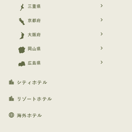
navigate_next
三重県
navigate_next
京都府
navigate_next
大阪府
navigate_next
岡山県
navigate_next
広島県
location_city
シティホテル
location_city
リゾートホテル
language
海外ホテル