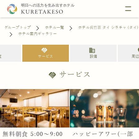
グループトップ
ホテル一覧
ホテル呉竹荘 タイ シラチャ (タイ)
ホテル案内ギャラリー
l
handshake
business
loc
室
サービス
設備
周
サービス
handshake
無料朝食 5:00〜9:00
ハッピーアワー(一部