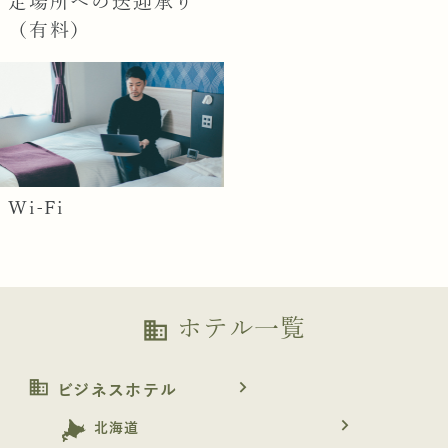
定場所への送迎承り
（有料）
Wi-Fi
ホテル一覧
business
business
navigate_next
ビジネスホテル
navigate_next
北海道