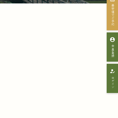
最安値でご予約
account_circle
会員登録
how_to_reg
ログイン