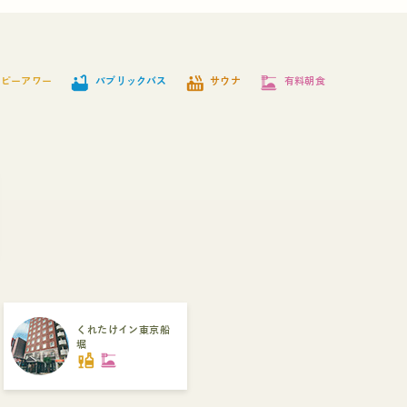
bathtub
hot_tub
dinner_dining
ッピーアワー
パブリックバス
サウナ
有料朝食
くれたけイン東京船
堀
liquor
dinner_dining