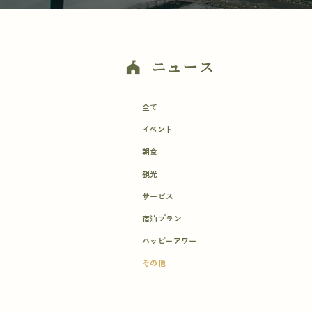
ニュース
festival
全て
イベント
朝食
観光
サービス
宿泊プラン
ハッピーアワー
その他