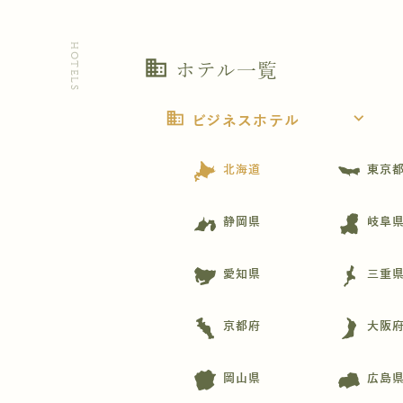
HOTELS
business
ホテル一覧
business
expand_more
ビジネスホテル
北海道
東京
静岡県
岐阜
愛知県
三重
京都府
大阪
岡山県
広島