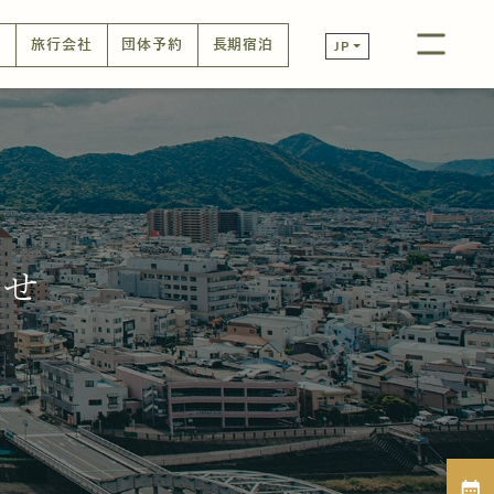
口
旅行会社
団体予約
長期宿泊
JP
らせ
calendar_month