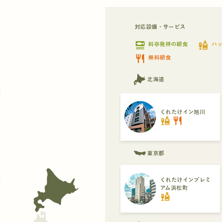
対応設備・サービス
set_meal
liquor
料亭発祥の朝食
ハ
restaurant
無料朝食
北海道
都
くれたけイン旭川
liquor
restaurant
県
県
東京都
府
くれたけインプレミ
アム浜松町
liquor
県