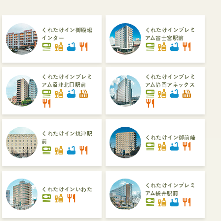
くれたけイン御殿場
くれたけインプレミ
インター
アム富士宮駅前
set_meal
liquor
bathtub
restaurant
set_meal
liquor
bathtub
restaurant
くれたけインプレミ
くれたけインプレミ
アム沼津北口駅前
アム静岡アネックス
set_meal
liquor
bathtub
hot_tub
set_meal
liquor
bathtub
hot_tub
restaurant
restaurant
くれたけイン焼津駅
くれたけイン御前崎
前
set_meal
liquor
bathtub
restaurant
set_meal
liquor
bathtub
restaurant
くれたけインプレミ
くれたけインいわた
アム袋井駅前
set_meal
liquor
restaurant
set_meal
liquor
bathtub
restaurant