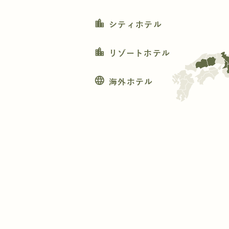
location_city
シティホテル
location_city
リゾートホテル
language
海外ホテル