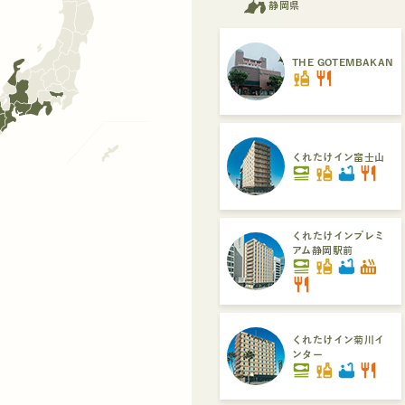
静岡県
THE GOTEMBAKAN
liquor
restaurant
くれたけイン富士山
set_meal
liquor
bathtub
restaurant
くれたけインプレミ
アム静岡駅前
set_meal
liquor
bathtub
hot_tub
restaurant
くれたけイン菊川イ
ンター
set_meal
liquor
bathtub
restaurant