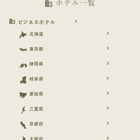
ホテル一覧
business
business
navigate_next
ビジネスホテル
navigate_next
北海道
navigate_next
東京都
navigate_next
静岡県
navigate_next
岐阜県
navigate_next
愛知県
navigate_next
三重県
navigate_next
京都府
navigate_next
大阪府