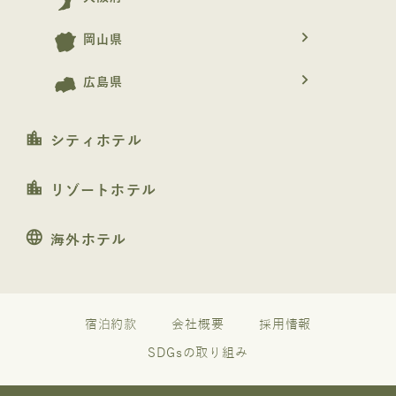
navigate_next
岡山県
navigate_next
広島県
location_city
シティホテル
location_city
リゾートホテル
language
海外ホテル
宿泊約款
会社概要
採用情報
SDGsの取り組み