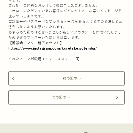
ります。
ご心配・ご迷惑をおかけして誠に申し訳ございません。
フォローいただいているお客様にダイレクトメール等でメッセージを
送っているようです。
電話番号やパスワードを聞かれるケースもあるようですので決して返
信をしないようお願いいたします。
あきらめた訳ではございませんが新しいアカウントを作成いたしまし
たのでぜひフォローいただければ幸いです。
【御殿場インター新アカウント】
https://www.instagram.com/kuretake.gotemba/
くれたけイン御殿場インター スタッフ一同
前の記事へ
arrow_back_ios
次の記事へ
arrow_forward_ios