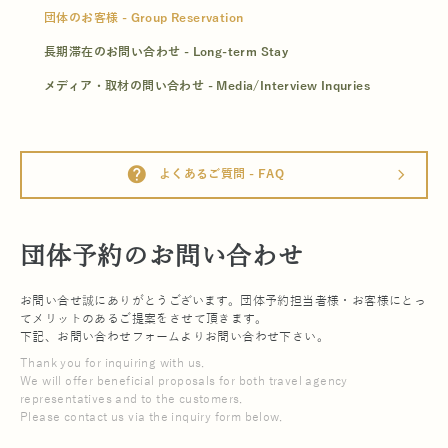
団体のお客様 - Group Reservation
長期滞在のお問い合わせ - Long-term Stay
メディア・取材の問い合わせ - Media/Interview Inquries
help
よくあるご質問 - FAQ
arrow_forward_ios
団体予約のお問い合わせ
お問い合せ誠にありがとうございます。団体予約担当者様・お客様にとっ
てメリットのあるご提案をさせて頂きます。
下記、お問い合わせフォームよりお問い合わせ下さい。
Thank you for inquiring with us.
We will offer beneficial proposals for both travel agency
representatives and to the customers.
Please contact us via the inquiry form below.