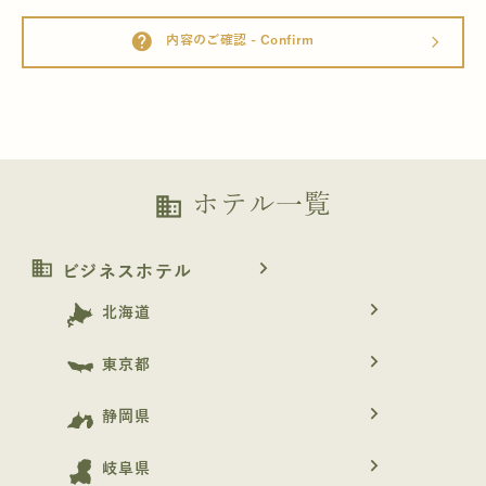
help
内容のご確認 - Confirm
arrow_forward_ios
ホテル一覧
business
business
navigate_next
ビジネスホテル
navigate_next
北海道
navigate_next
東京都
navigate_next
静岡県
navigate_next
岐阜県