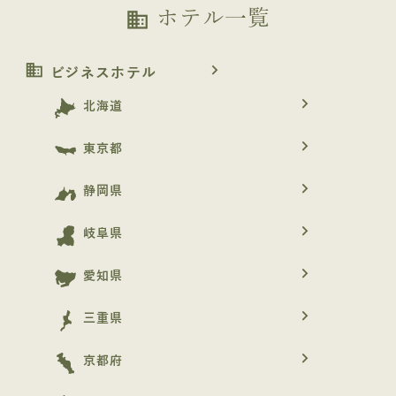
ホテル一覧
business
business
navigate_next
ビジネスホテル
navigate_next
北海道
navigate_next
東京都
navigate_next
静岡県
navigate_next
岐阜県
navigate_next
愛知県
navigate_next
三重県
navigate_next
京都府