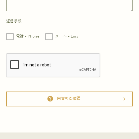
返信手段
電話 - Phone
メール - Email
help
内容のご確認
arrow_forward_ios