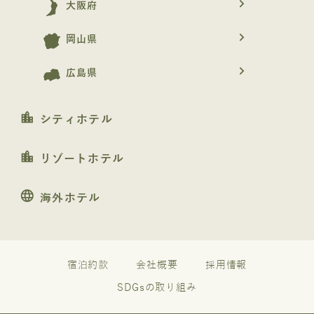
navigate_next
大阪府
navigate_next
岡山県
navigate_next
広島県
location_city
シティホテル
location_city
リゾートホテル
language
海外ホテル
宿泊約款
会社概要
採用情報
SDGsの取り組み