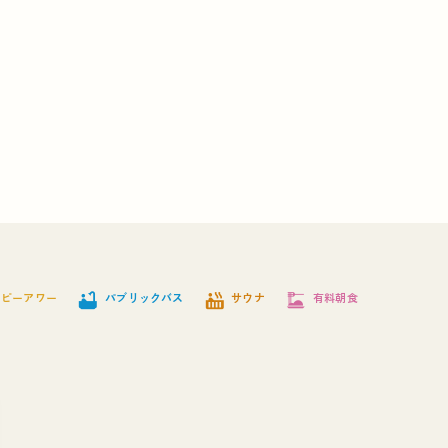
bathtub
hot_tub
dinner_dining
ッピーアワー
パブリックバス
サウナ
有料朝食