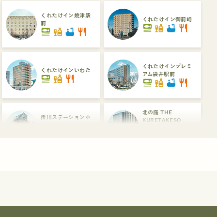
くれたけイン焼津駅
くれたけイン御前崎
前
set_meal
liquor
bathtub
restaurant
set_meal
liquor
bathtub
restaurant
くれたけインプレミ
くれたけインいわた
アム袋井駅前
set_meal
liquor
restaurant
set_meal
liquor
bathtub
restaurant
北の庭 THE
掛川ステーションホ
KURETAKESO
テル
set_meal
liquor
bathtub
hot_tub
liquor
restaurant
dinner_dining
くれたけイン浜松駅
浜松ステーションホ
南口プレミアム
テル
set_meal
liquor
bathtub
hot_tub
liquor
hot_tub
restaurant
dinner_dining