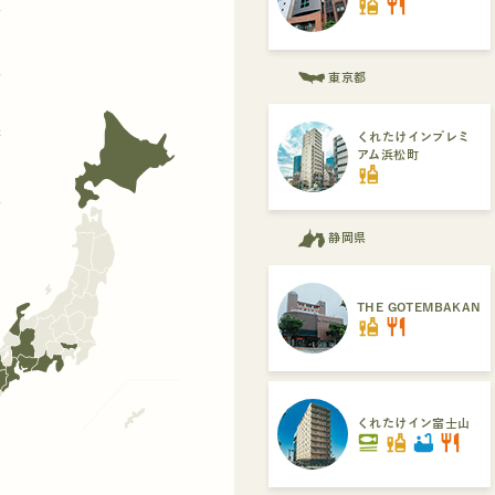
liquor
restaurant
県
県
東京都
府
くれたけインプレミ
アム浜松町
liquor
県
静岡県
THE GOTEMBAKAN
liquor
restaurant
くれたけイン富士山
set_meal
liquor
bathtub
restaurant