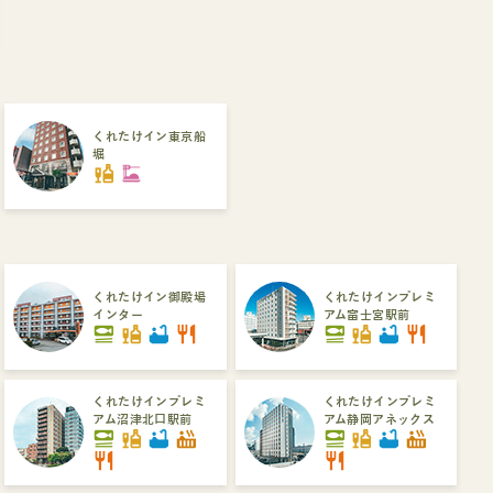
くれたけイン東京船
堀
liquor
dinner_dining
くれたけイン御殿場
くれたけインプレミ
インター
アム富士宮駅前
set_meal
liquor
bathtub
restaurant
set_meal
liquor
bathtub
restaurant
くれたけインプレミ
くれたけインプレミ
アム沼津北口駅前
アム静岡アネックス
set_meal
liquor
bathtub
hot_tub
set_meal
liquor
bathtub
hot_tub
restaurant
restaurant