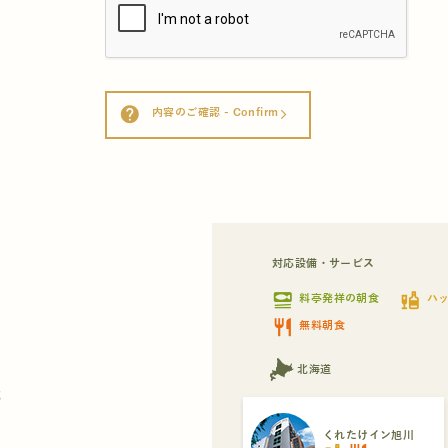
help
内容のご確認 - Confirm
arrow_forward_ios
対応設備・サービス
set_meal
liquor
料亭発祥の朝食
ハ
restaurant
無料朝食
北海道
都
くれたけイン旭川