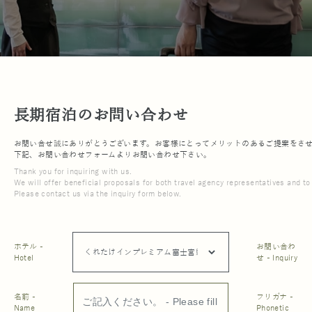
長期宿泊のお問い合わせ
お問い合せ誠にありがとうございます。お客様にとってメリットのあるご提案をさ
下記、お問い合わせフォームよりお問い合わせ下さい。
Thank you for inquiring with us.
We will offer beneficial proposals for both travel agency representatives and t
Please contact us via the inquiry form below.
ホテル -
お問い合わ
Hotel
せ - Inquiry
名前 -
フリガナ -
Name
Phonetic