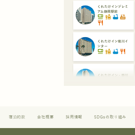
くれたけインプレミ
アム静岡駅前
set_meal
liquor
bathtub
hot_tub
restaurant
くれたけイン菊川イ
ンター
set_meal
liquor
bathtub
restaurant
くれたけイン・掛川
set_meal
liquor
くれたけイン・セン
トラル浜松
set_meal
liquor
restaurant
宿泊約款
会社概要
採用情報
SDGsの取り組み