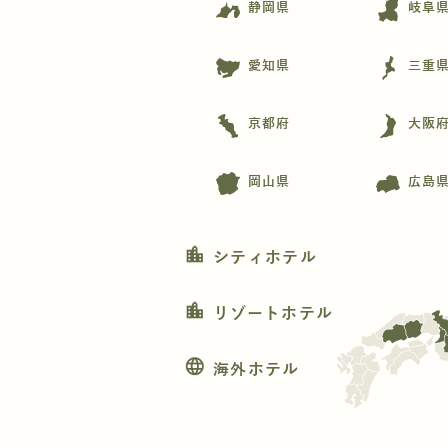
静岡県
岐阜
愛知県
三重
京都府
大阪
岡山県
広島
location_city
シティホテル
location_city
リゾートホテル
language
海外ホテル