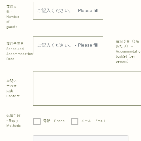
宿泊人
数 -
Number
of
guests
宿泊予算（1名
宿泊予定日 -
あたり） -
Scheduled
Accommodatio
Accommodation
budget (per
Date
person)
お問い
合わせ
内容 -
Content
返信手段
- Reply
電話 - Phone
メール - Email
Methods