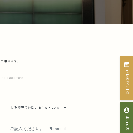
せて頂きます。
calendar_month
最安値でご予約
o the customers.
account_circle
会員登録