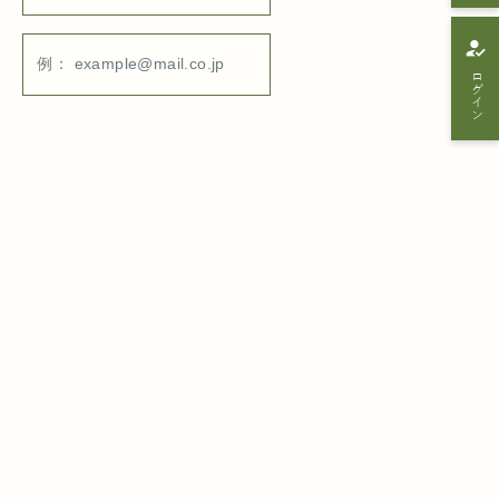
how_to_reg
ログイン