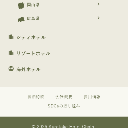
navigate_next
岡山県
navigate_next
広島県
location_city
シティホテル
location_city
リゾートホテル
language
海外ホテル
宿泊約款
会社概要
採用情報
SDGsの取り組み
© 2026 Kuretake Hotel Chain .