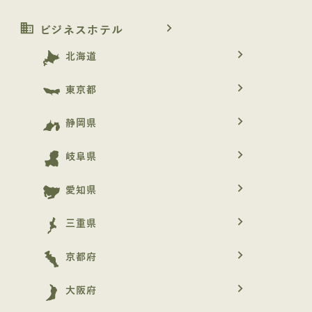
business
navigate_next
ビジネスホテル
navigate_next
北海道
navigate_next
東京都
navigate_next
静岡県
navigate_next
岐阜県
navigate_next
愛知県
navigate_next
三重県
navigate_next
京都府
navigate_next
大阪府