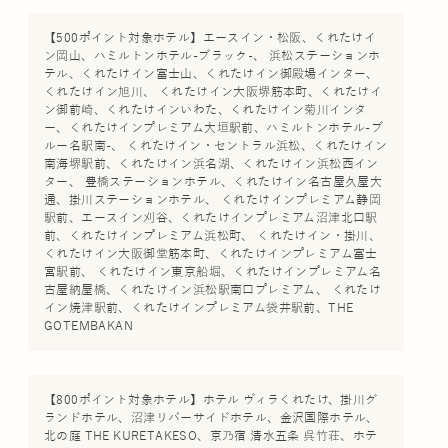
【500ポイント対象ホテル】エースイン・松阪、くれたけイ
ン岡山、ハミルトンホテル-ブラック-、 浜松ステーションホ
テル、くれたけイン富士山、くれたけイン御殿場インター、
くれたけイン旭川、 くれたけイン大阪堺筋本町、くれたけイ
ン御前崎、くれたけインいわた、くれたけイン菊川インタ
ー、くれたけインプレミアム大垣駅前、ハミルトンホテル-ブ
ルー名駅南-、 くれたけイン・セントラル浜松、くれたけイン
南海堺駅前、くれたけイン浜名湖、くれたけイン浜松西イン
ター、 豊橋ステーションホテル、くれたけイン名古屋久屋大
通、掛川ステーションホテル、 くれたけインプレミアム静岡
駅前、エースイン刈谷、くれたけインプレミアム沼津北口駅
前、くれたけインプレミアム浜松町、 くれたけイン・掛川、
くれたけイン大阪御堂筋本町、くれたけインプレミアム富士
宮駅前、 くれたけイン東京船堀、くれたけインプレミアム名
古屋納屋橋、くれたけイン浜松駅南口プレミアム、 くれたけ
イン焼津駅前、くれたけインプレミアム袋井駅前、THE
GOTEMBAKAN
【800ポイント対象ホテル】ホテル ヴィラくれたけ、掛川グ
ランドホテル、沼津リバーサイドホテル、金沢国際ホテル、
北の庭 THE KURETAKESO、京乃宿 清水五条 呉竹荘、ホテ