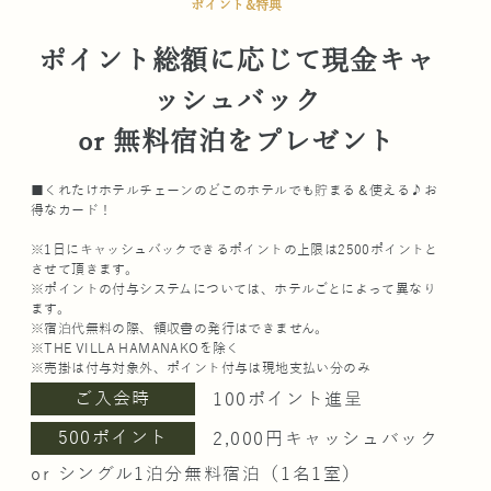
ポイント&特典
ポイント総額に応じて現金キャ
ッシュバック
or 無料宿泊をプレゼント
■くれたけホテルチェーンのどこのホテルでも貯まる＆使える♪お
得なカード！
※1日にキャッシュバックできるポイントの上限は2500ポイントと
させて頂きます。
※ポイントの付与システムについては、ホテルごとによって異なり
ます。
※宿泊代無料の際、領収書の発行はできません。
※THE VILLA HAMANAKOを除く
※売掛は付与対象外、ポイント付与は現地支払い分のみ
ご入会時
100ポイント進呈
500ポイント
2,000円キャッシュバック
or シングル1泊分無料宿泊（1名1室）