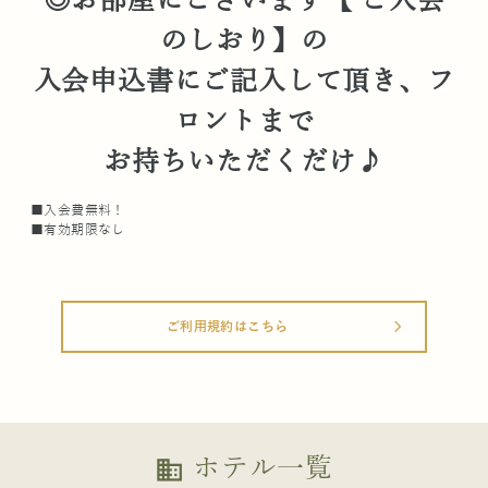
◎お部屋にございます【 ご入会
のしおり】の
入会申込書にご記入して頂き、フ
ロントまで
お持ちいただくだけ♪
■入会費無料！
■有効期限なし
ご利用規約はこちら
arrow_forward_ios
ホテル一覧
business