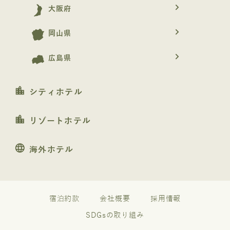
navigate_next
大阪府
navigate_next
岡山県
navigate_next
広島県
location_city
シティホテル
location_city
リゾートホテル
language
海外ホテル
宿泊約款
会社概要
採用情報
SDGsの取り組み