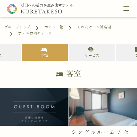
グループトップ
ホテル一覧
くれたけイン浜名湖
ホテル案内ギャラリー
s
hotel
handshake
bu
観
客室
サービス
客室
hotel
シングルルーム / セ