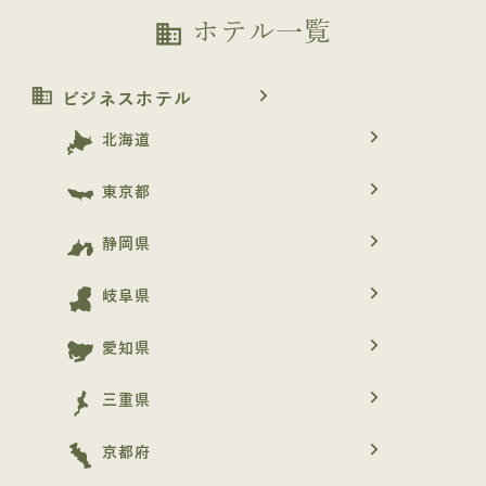
ホテル一覧
business
business
navigate_next
ビジネスホテル
navigate_next
北海道
navigate_next
東京都
navigate_next
静岡県
navigate_next
岐阜県
navigate_next
愛知県
navigate_next
三重県
navigate_next
京都府