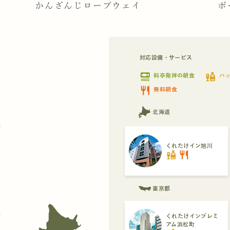
かんざんじロープウェイ
ボ
対応設備・サービス
set_meal
liquor
料亭発祥の朝食
ハ
restaurant
無料朝食
北海道
都
くれたけイン旭川
liquor
restaurant
県
県
東京都
府
くれたけインプレミ
アム浜松町