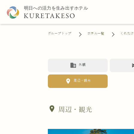
グループトップ
ホテル一覧
くれたけ
business
h
外観
location_on
周辺・観光
location_on
周辺・観光