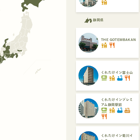
liquor
県
静岡県
THE GOTEMBAKAN
liquor
restaurant
くれたけイン富士山
set_meal
liquor
bathtub
restaurant
くれたけインプレミ
アム静岡駅前
set_meal
liquor
bathtub
hot_tub
restaurant
くれたけイン菊川イ