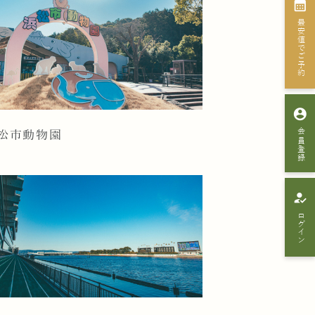
calendar_month
最安値でご予約
account_circle
会員登録
松市動物園
how_to_reg
ログイン