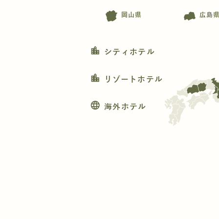
岡山県
広島
location_city
シティホテル
location_city
リゾートホテル
language
海外ホテル