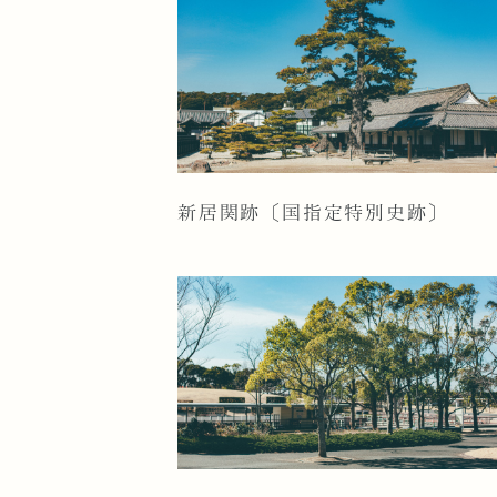
新居関跡〔国指定特別史跡〕