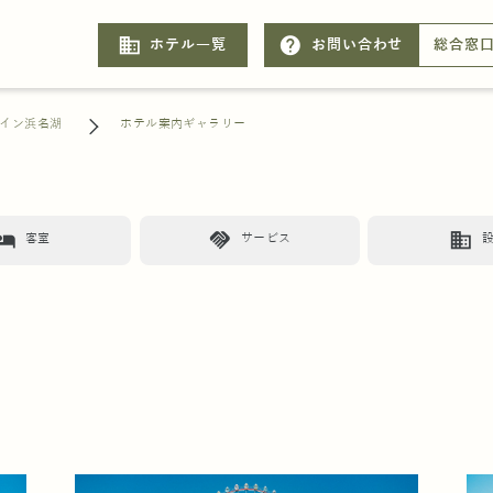
business
help
ホテル一覧
お問い合わせ
総合窓
イン浜名湖
ホテル案内ギャラリー
otel
handshake
business
客室
サービス