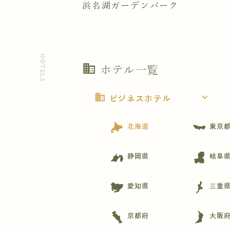
浜名湖ガーデンパーク
HOTELS
business
ホテル一覧
business
expand_more
ビジネスホテル
北海道
東京
静岡県
岐阜
愛知県
三重
京都府
大阪