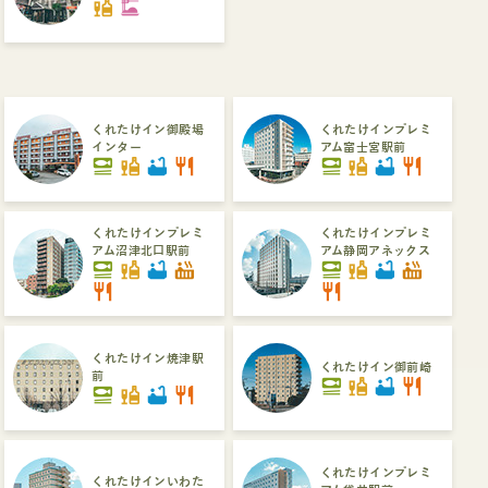
liquor
dinner_dining
くれたけイン御殿場
くれたけインプレミ
インター
アム富士宮駅前
set_meal
liquor
bathtub
restaurant
set_meal
liquor
bathtub
restaurant
くれたけインプレミ
くれたけインプレミ
アム沼津北口駅前
アム静岡アネックス
set_meal
liquor
bathtub
hot_tub
set_meal
liquor
bathtub
hot_tub
restaurant
restaurant
くれたけイン焼津駅
くれたけイン御前崎
前
set_meal
liquor
bathtub
restaurant
set_meal
liquor
bathtub
restaurant
くれたけインプレミ
くれたけインいわた