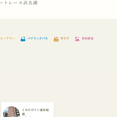
ートレース浜名湖
bathtub
hot_tub
dinner_dining
ッピーアワー
パブリックバス
サウナ
有料朝食
くれたけイン東京船
堀