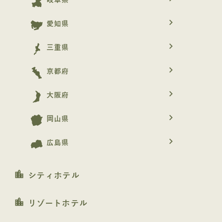
岐阜県
navigate_next
愛知県
navigate_next
三重県
navigate_next
京都府
navigate_next
大阪府
navigate_next
岡山県
navigate_next
広島県
location_city
シティホテル
location_city
リゾートホテル