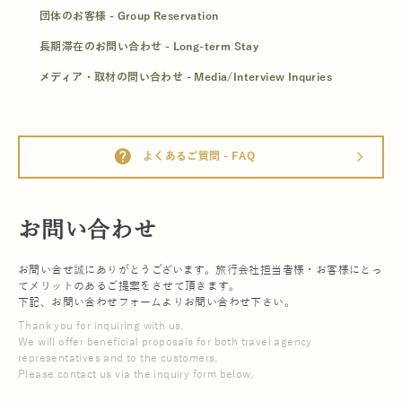
団体のお客様 - Group Reservation
長期滞在のお問い合わせ - Long-term Stay
メディア・取材の問い合わせ - Media/Interview Inquries
help
よくあるご質問 - FAQ
arrow_forward_ios
お問い合わせ
お問い合せ誠にありがとうございます。旅行会社担当者様・お客様にとっ
てメリットのあるご提案をさせて頂きます。
下記、お問い合わせフォームよりお問い合わせ下さい。
Thank you for inquiring with us.
We will offer beneficial proposals for both travel agency
representatives and to the customers.
Please contact us via the inquiry form below.