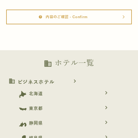
内容のご確認 - Confirm
help
arrow_forward_ios
ホテル一覧
business
business
navigate_next
ビジネスホテル
navigate_next
北海道
navigate_next
東京都
navigate_next
静岡県
navigate_next