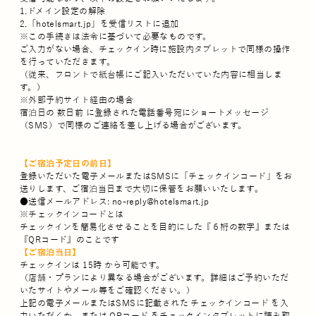
1.ドメイン設定の解除
2.「hotelsmart.jp」を受信リストに追加
※この手続きは法令に基づいて必要なものです。
ご入力がない場合、チェックイン時に施設内タブレットで同様の操作
を行っていただきます。
（従来、フロントで紙台帳にご記入いただいていた内容に相当しま
す。）
※外部予約サイト経由の場合
宿泊日の 数日前 に登録された電話番号宛にショートメッセージ
（SMS）で同様のご連絡を差し上げる場合がございます。
【ご宿泊予定日の前日】
登録いただいた電子メールまたはSMSに「チェックインコード」をお
送りします、ご宿泊当日まで大切に保管をお願いいたします。
●送信メールアドレス: no-reply@hotelsmart.jp
※チェックインコードとは
チェックインを簡易化させることを目的にした『６桁の数字』または
『QRコード』のことです
【ご宿泊当日】
チェックインは 15時 から可能です。
（店舗・プランにより異なる場合がございます。詳細はご予約いただ
いたサイトやメール等をご確認ください。）
上記の電子メールまたはSMSに記載された チェックインコード を入