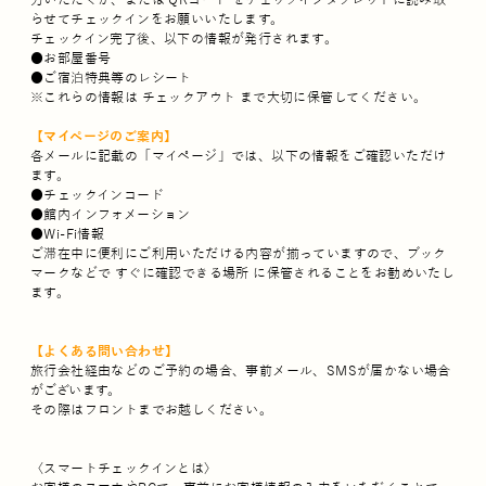
力いただくか、または QRコード をチェックインタブレットに読み取
らせてチェックインをお願いいたします。
チェックイン完了後、以下の情報が発行されます。
●お部屋番号
●ご宿泊特典等のレシート
※これらの情報は チェックアウト まで大切に保管してください。
【マイページのご案内】
各メールに記載の「マイページ」では、以下の情報をご確認いただけ
ます。
●チェックインコード
●館内インフォメーション
●Wi-Fi情報
ご滞在中に便利にご利用いただける内容が揃っていますので、ブック
マークなどで すぐに確認できる場所 に保管されることをお勧めいたし
ます。
【よくある問い合わせ】
旅行会社経由などのご予約の場合、事前メール、SMSが届かない場合
がございます。
その際はフロントまでお越しください。
〈スマートチェックインとは〉