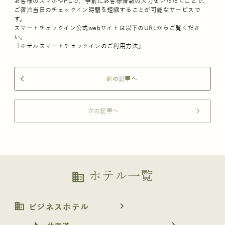
お客様のスマホやPCで、事前にお客様情報の入力をいただくことで、
ご宿泊当日のチェックイン時間を短縮することが可能なサービスで
す。
スマートチェックイン公式webサイトは以下のURLからご覧くださ
い。
「ホテルスマートチェックインのご利用方法」
前の記事へ
arrow_back_ios
次の記事へ
arrow_forward_ios
ホテル一覧
business
business
navigate_next
ビジネスホテル
navigate_next