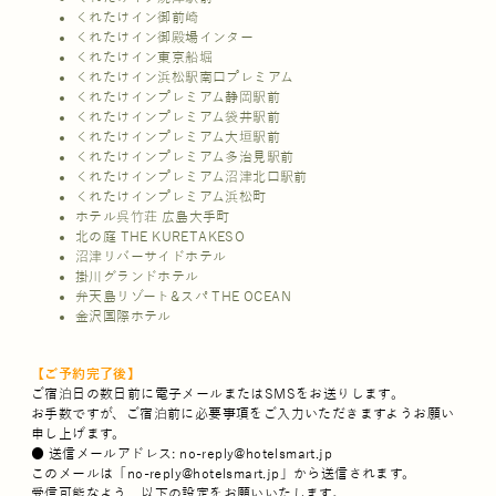
くれたけイン御前崎
くれたけイン御殿場インター
くれたけイン東京船堀
くれたけイン浜松駅南口プレミアム
くれたけインプレミアム静岡駅前
くれたけインプレミアム袋井駅前
くれたけインプレミアム大垣駅前
くれたけインプレミアム多治見駅前
くれたけインプレミアム沼津北口駅前
くれたけインプレミアム浜松町
ホテル呉竹荘 広島大手町
北の庭 THE KURETAKESO
沼津リバーサイドホテル
掛川グランドホテル
弁天島リゾート&スパ THE OCEAN
金沢国際ホテル
【ご予約完了後】
ご宿泊日の数日前に電子メールまたはSMSをお送りします。
お手数ですが、ご宿泊前に必要事項をご入力いただきますようお願い
申し上げます。
● 送信メールアドレス: no-reply@hotelsmart.jp
このメールは「no-reply@hotelsmart.jp」から送信されます。
受信可能なよう、以下の設定をお願いいたします。