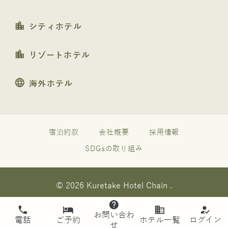
location_city
シティホテル
location_city
リゾートホテル
language
海外ホテル
宿泊約款
会社概要
採用情報
SDGsの取り組み
© 2026 Kuretake Hotel Chain .
help
phone
hotel
business
how_to_reg
お問い合わ
電話
ご予約
ホテル一覧
ログイン
せ