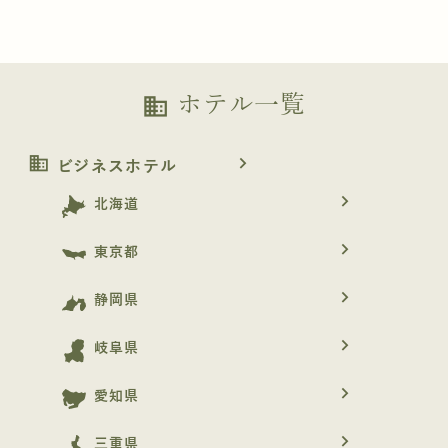
ホテル一覧
business
business
navigate_next
ビジネスホテル
navigate_next
北海道
navigate_next
東京都
navigate_next
静岡県
navigate_next
岐阜県
navigate_next
愛知県
navigate_next
三重県