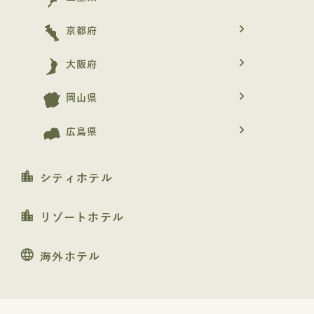
navigate_next
京都府
navigate_next
大阪府
navigate_next
岡山県
navigate_next
広島県
location_city
シティホテル
location_city
リゾートホテル
language
海外ホテル