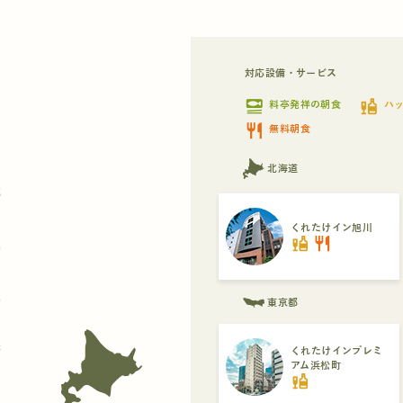
対応設備・サービス
set_meal
liquor
料亭発祥の朝食
ハ
restaurant
無料朝食
北海道
都
くれたけイン旭川
liquor
restaurant
県
県
東京都
府
くれたけインプレミ
アム浜松町
liquor
県