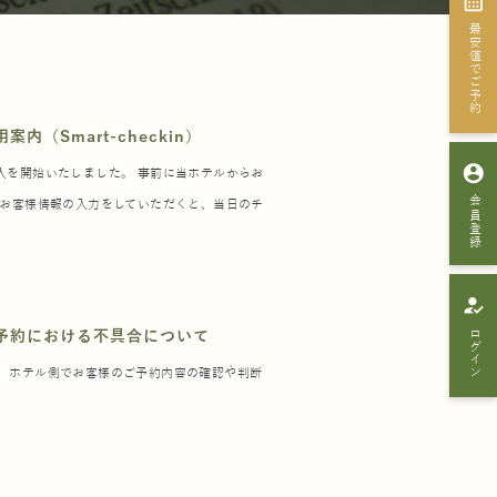
calendar_month
最安値でご予約
（Smart-checkin）
account_circle
入を開始いたしました。 事前に当ホテルからお
会員登録
、お客様情報の入力をしていただくと、当日のチ
how_to_reg
ログイン
予約における不具合について
、ホテル側でお客様のご予約内容の確認や判断