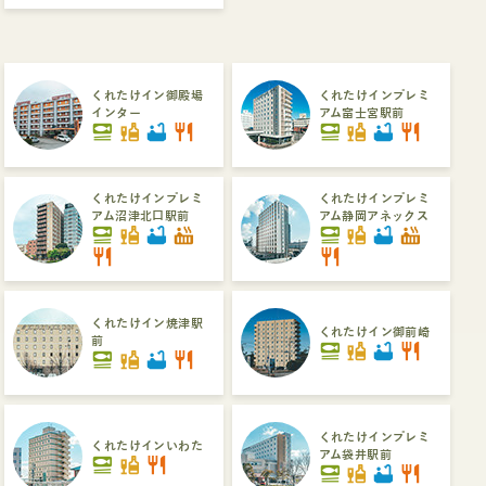
くれたけイン御殿場
くれたけインプレミ
インター
アム富士宮駅前
set_meal
liquor
bathtub
restaurant
set_meal
liquor
bathtub
restaurant
くれたけインプレミ
くれたけインプレミ
アム沼津北口駅前
アム静岡アネックス
set_meal
liquor
bathtub
hot_tub
set_meal
liquor
bathtub
hot_tub
restaurant
restaurant
くれたけイン焼津駅
くれたけイン御前崎
前
set_meal
liquor
bathtub
restaurant
set_meal
liquor
bathtub
restaurant
くれたけインプレミ
くれたけインいわた
アム袋井駅前
set_meal
liquor
restaurant
set_meal
liquor
bathtub
restaurant