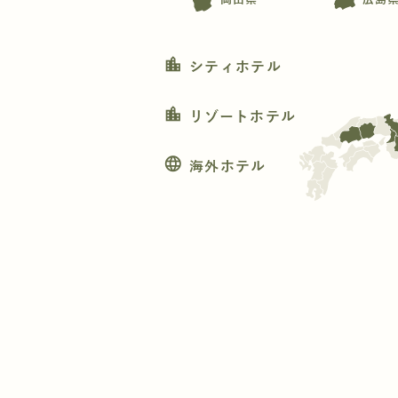
location_city
シティホテル
location_city
リゾートホテル
language
海外ホテル