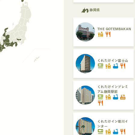
静岡県
THE GOTEMBAKAN
liquor
restaurant
くれたけイン富士山
set_meal
liquor
bathtub
restaurant
くれたけインプレミ
アム静岡駅前
set_meal
liquor
bathtub
hot_tub
restaurant
くれたけイン菊川イ
ンター
set_meal
liquor
bathtub
restaurant