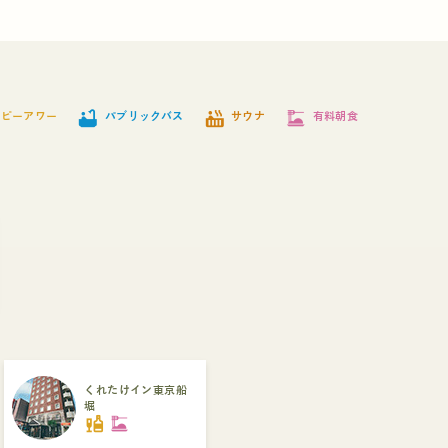
bathtub
hot_tub
dinner_dining
ッピーアワー
パブリックバス
サウナ
有料朝食
くれたけイン東京船
堀
liquor
dinner_dining