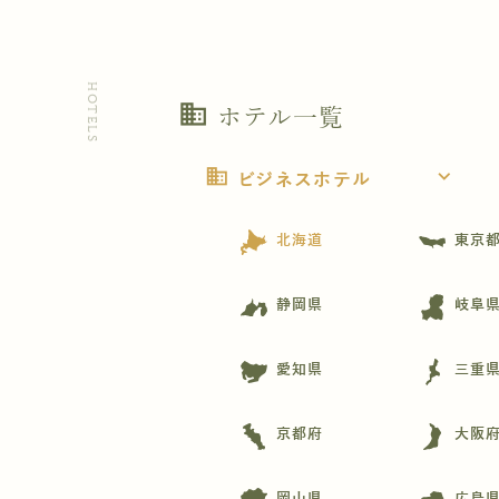
HOTELS
business
ホテル一覧
business
expand_more
ビジネスホテル
北海道
東京
静岡県
岐阜
愛知県
三重
京都府
大阪
岡山県
広島