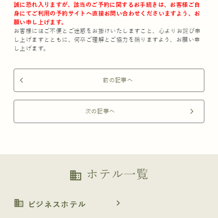
誠に恐れ入りますが、該当のご予約に関するお手続きは、お客様ご自
身にてご利用の予約サイトへ直接お問い合わせくださいますよう、お
願い申し上げます。
お客様にはご不便とご迷惑をお掛けいたしますこと、心よりお詫び申
し上げますとともに、何卒ご理解とご協力を賜りますよう、お願い申
し上げます。
前の記事へ
arrow_back_ios
次の記事へ
arrow_forward_ios
ホテル一覧
business
business
navigate_next
ビジネスホテル