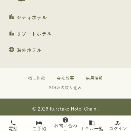
location_city
シティホテル
location_city
リゾートホテル
language
海外ホテル
宿泊約款
会社概要
採用情報
SDGsの取り組み
© 2026 Kuretake Hotel Chain .
help
phone
hotel
business
how_to_reg
お問い合わ
電話
ご予約
ホテル一覧
ログイン