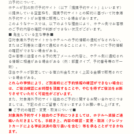
泊予約について、
ホテルが別の旅行予約サイト（以下「提携予約サイト」といいます）
に提供している空室枠を、提携予約サイトとの契約に基づいて対象海
外予約サイトがお客様に販売している場合があります。
このようなケースでは、以下のような理由により、ホテル側でお客様
のご予約内容の確認や判断ができない状況がございます。
■ 発生している主な事象■
①対象海外予約サイトからホテルへの予約情報の通知がなされない、
またはご到着後に遅れて通知されることにより、ホテルにて予約情報
の確認ができない場合がある。
②お客様に送信される予約完了メールの内容と、ホテル側に通知され
る情報に相違がある場合がある（例：部屋タイプ、予約番号等の不一
致）。
③当ホテルが設定している宿泊料金を大きく上回る金額で販売されて
いる場合がある。
これらの事情により、ご到着時にご予約情報の確認ができない場合に
は、ご宿泊確認にお時間を頂戴することや、やむを得ずご宿泊をお断
りさせていただく可能性がございます。
また、対象海外予約サイト経由のご予約に関するお問い合わせにつき
ましては、下記の点にご留意くださいますようお願い申し上げます。
■ ご予約の確認・変更・取消について■
対象海外予約サイト経由のご予約につきましては、ホテルへ直接ご連
絡いただきましても、手続き上、内容の確認・変更・取消（クレジッ
トカードによる事前決済の取り扱いを含む）等を承ることができかね
ます。