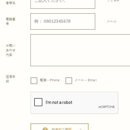
フリガナ
者様名
電話番
メール
号
お問い
合わせ
内容
返信手
電話 - Phone
メール - Email
段
内容のご確認