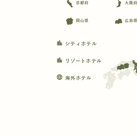
京都府
大阪
岡山県
広島
location_city
シティホテル
location_city
リゾートホテル
language
海外ホテル