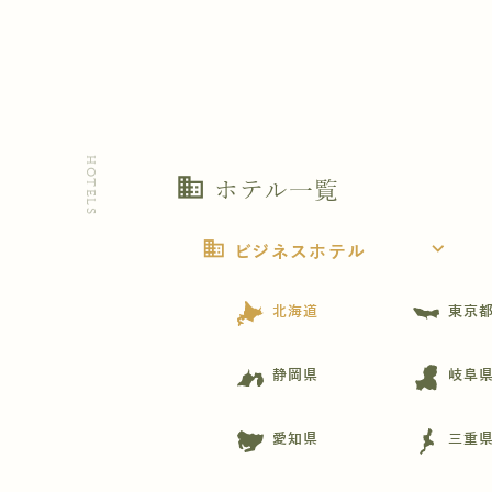
HOTELS
business
ホテル一覧
business
expand_more
ビジネスホテル
北海道
東京
静岡県
岐阜
愛知県
三重