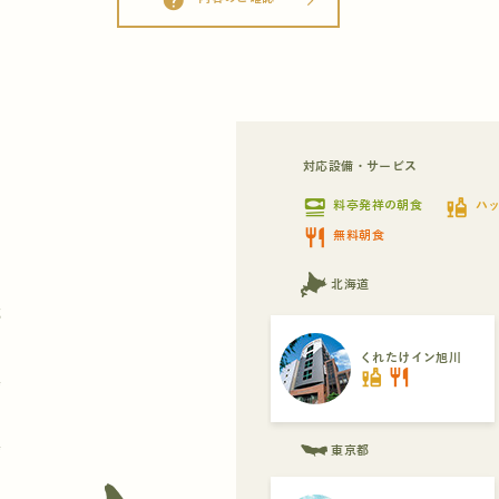
help
arrow_forward_ios
対応設備・サービス
set_meal
liquor
料亭発祥の朝食
ハ
restaurant
無料朝食
北海道
都
くれたけイン旭川
liquor
restaurant
県
県
東京都