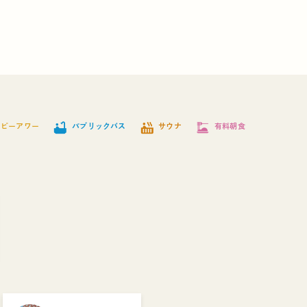
bathtub
hot_tub
dinner_dining
ッピーアワー
パブリックバス
サウナ
有料朝食