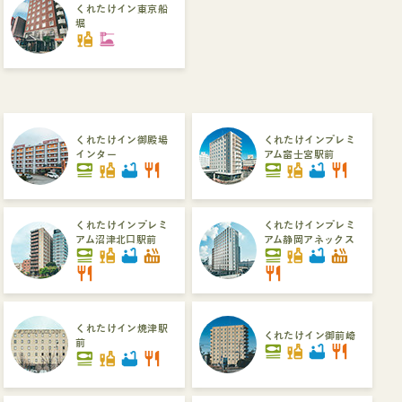
くれたけイン東京船
堀
liquor
dinner_dining
くれたけイン御殿場
くれたけインプレミ
インター
アム富士宮駅前
set_meal
liquor
bathtub
restaurant
set_meal
liquor
bathtub
restaurant
くれたけインプレミ
くれたけインプレミ
アム沼津北口駅前
アム静岡アネックス
set_meal
liquor
bathtub
hot_tub
set_meal
liquor
bathtub
hot_tub
restaurant
restaurant
くれたけイン焼津駅
くれたけイン御前崎
前
set_meal
liquor
bathtub
restaurant
set_meal
liquor
bathtub
restaurant