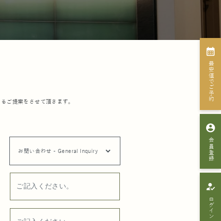
calendar_month
最安値でご予約
あるご提案をさせて頂きます。
account_circle
会員登録
how_to_reg
ログイン