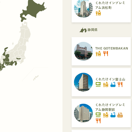
府
くれたけインプレミ
アム浜松町
liquor
県
静岡県
THE GOTEMBAKAN
liquor
restaurant
くれたけイン富士山
set_meal
liquor
bathtub
restaurant
くれたけインプレミ
アム静岡駅前
set_meal
liquor
bathtub
hot_tub
restaurant