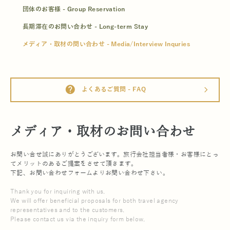
団体のお客様 - Group Reservation
長期滞在のお問い合わせ - Long-term Stay
メディア・取材の問い合わせ - Media/Interview Inquries
help
よくあるご質問 - FAQ
arrow_forward_ios
メディア・取材のお問い合わせ
お問い合せ誠にありがとうございます。旅行会社担当者様・お客様にとっ
てメリットのあるご提案をさせて頂きます。
下記、お問い合わせフォームよりお問い合わせ下さい。
Thank you for inquiring with us.
We will offer beneficial proposals for both travel agency
representatives and to the customers.
Please contact us via the inquiry form below.