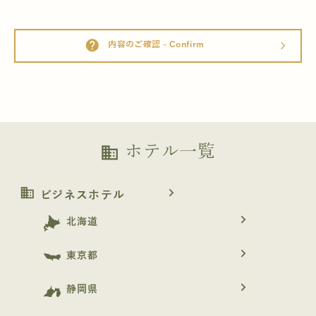
help
内容のご確認 - Confirm
arrow_forward_ios
ホテル一覧
business
business
navigate_next
ビジネスホテル
navigate_next
北海道
navigate_next
東京都
navigate_next
静岡県