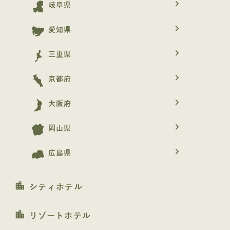
navigate_next
岐阜県
navigate_next
愛知県
navigate_next
三重県
navigate_next
京都府
navigate_next
大阪府
navigate_next
岡山県
navigate_next
広島県
location_city
シティホテル
location_city
リゾートホテル