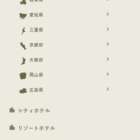
岐阜県
navigate_next
愛知県
navigate_next
三重県
navigate_next
京都府
navigate_next
大阪府
navigate_next
岡山県
navigate_next
広島県
location_city
シティホテル
location_city
リゾートホテル