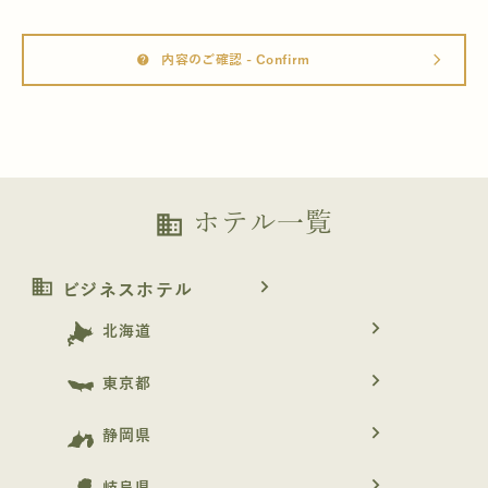
内容のご確認 - Confirm
help
arrow_forward_ios
ホテル一覧
business
business
navigate_next
ビジネスホテル
navigate_next
北海道
navigate_next
東京都
navigate_next
静岡県
navigate_next