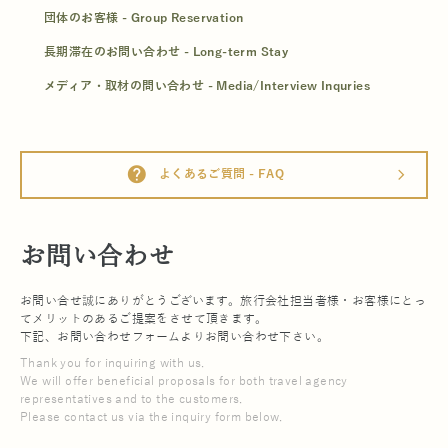
団体のお客様 - Group Reservation
長期滞在のお問い合わせ - Long-term Stay
メディア・取材の問い合わせ - Media/Interview Inquries
help
よくあるご質問 - FAQ
arrow_forward_ios
お問い合わせ
お問い合せ誠にありがとうございます。旅行会社担当者様・お客様にとっ
てメリットのあるご提案をさせて頂きます。
下記、お問い合わせフォームよりお問い合わせ下さい。
Thank you for inquiring with us.
We will offer beneficial proposals for both travel agency
representatives and to the customers.
Please contact us via the inquiry form below.