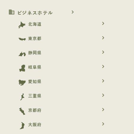
business
navigate_next
ビジネスホテル
navigate_next
北海道
navigate_next
東京都
navigate_next
静岡県
navigate_next
岐阜県
navigate_next
愛知県
navigate_next
三重県
navigate_next
京都府
navigate_next
大阪府