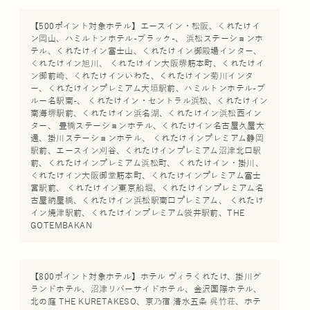
【500ポイント対象ホテル】エースイン・松阪、くれたけイ
ン岡山、ハミルトンホテル-ブラック-、 浜松ステーションホ
テル、くれたけイン富士山、くれたけイン御殿場インター、
くれたけイン旭川、 くれたけイン大阪堺筋本町、くれたけイ
ン御前崎、くれたけインいわた、くれたけイン菊川インタ
ー、くれたけインプレミアム大垣駅前、ハミルトンホテル-ブ
ルー名駅南-、 くれたけイン・セントラル浜松、くれたけイン
南海堺駅前、くれたけイン浜名湖、くれたけイン浜松西イン
ター、 豊橋ステーションホテル、くれたけイン名古屋久屋大
通、掛川ステーションホテル、 くれたけインプレミアム静岡
駅前、エースイン刈谷、くれたけインプレミアム沼津北口駅
前、くれたけインプレミアム浜松町、 くれたけイン・掛川、
くれたけイン大阪御堂筋本町、くれたけインプレミアム富士
宮駅前、 くれたけイン東京船堀、くれたけインプレミアム名
古屋納屋橋、くれたけイン浜松駅南口プレミアム、 くれたけ
イン焼津駅前、くれたけインプレミアム袋井駅前、THE
GOTEMBAKAN
【800ポイント対象ホテル】ホテル ヴィラくれたけ、掛川グ
ランドホテル、沼津リバーサイドホテル、金沢国際ホテル、
北の庭 THE KURETAKESO、京乃宿 清水五条 呉竹荘、ホテ