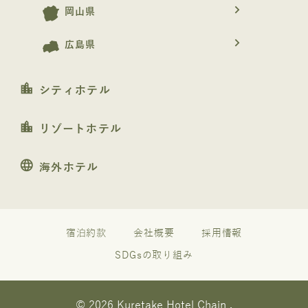
navigate_next
岡山県
navigate_next
広島県
location_city
シティホテル
location_city
リゾートホテル
language
海外ホテル
宿泊約款
会社概要
採用情報
SDGsの取り組み
© 2026 Kuretake Hotel Chain .