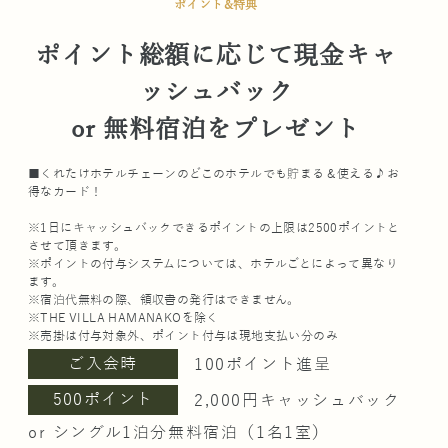
ポイント&特典
ポイント総額に応じて現金キャ
ッシュバック
or 無料宿泊をプレゼント
■くれたけホテルチェーンのどこのホテルでも貯まる＆使える♪お
得なカード！
※1日にキャッシュバックできるポイントの上限は2500ポイントと
させて頂きます。
※ポイントの付与システムについては、ホテルごとによって異なり
ます。
※宿泊代無料の際、領収書の発行はできません。
※THE VILLA HAMANAKOを除く
※売掛は付与対象外、ポイント付与は現地支払い分のみ
ご入会時
100ポイント進呈
500ポイント
2,000円キャッシュバック
or シングル1泊分無料宿泊（1名1室）