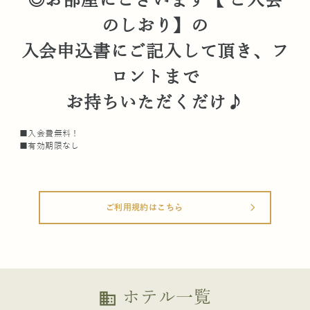
◎お部屋にございます【 ご入会
のしおり】の
入会申込書にご記入して頂き、フ
ロントまで
お持ちいただくだけ♪
■入会費無料！
■有効期限なし
ご利用規約はこちら
arrow_forward_ios
ホテル一覧
business