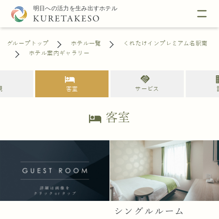
グループトップ
ホテル一覧
くれたけインプレミアム名駅南
ホテル案内ギャラリー
s
hotel
handshake
bu
観
客室
サービス
客室
hotel
シングルルーム