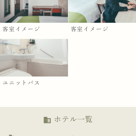
客室イメージ
客室イメージ
ユニットバス
ホテル一覧
business