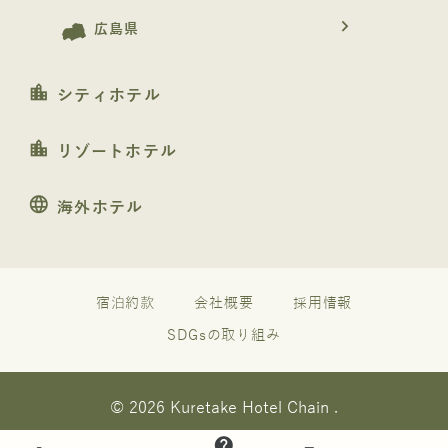
navigate_next
広島県
location_city
シティホテル
location_city
リゾートホテル
language
海外ホテル
宿泊約款
会社概要
採用情報
SDGsの取り組み
© 2026 Kuretake Hotel Chain .
help