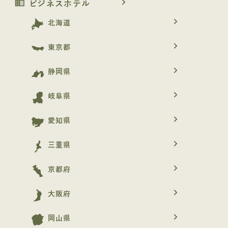
business
navigate_next
ビジネスホテル
navigate_next
北海道
navigate_next
東京都
navigate_next
静岡県
navigate_next
岐阜県
navigate_next
愛知県
navigate_next
三重県
navigate_next
京都府
navigate_next
大阪府
navigate_next
岡山県