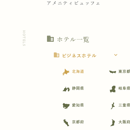
アメニティビュッフェ
HOTELS
business
ホテル一覧
business
expand_more
ビジネスホテル
北海道
東京
静岡県
岐阜
愛知県
三重
京都府
大阪