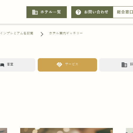
business
help
ホテル一覧
お問い合わせ
総合窓
インプレミアム名駅南
ホテル案内ギャラリー
otel
handshake
business
客室
サービス