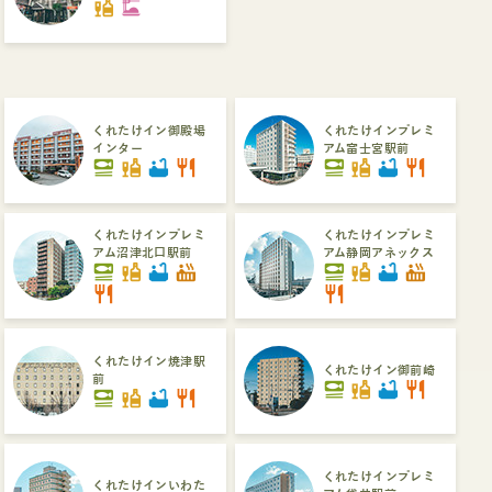
liquor
dinner_dining
くれたけイン御殿場
くれたけインプレミ
インター
アム富士宮駅前
set_meal
liquor
bathtub
restaurant
set_meal
liquor
bathtub
restaurant
くれたけインプレミ
くれたけインプレミ
アム沼津北口駅前
アム静岡アネックス
set_meal
liquor
bathtub
hot_tub
set_meal
liquor
bathtub
hot_tub
restaurant
restaurant
くれたけイン焼津駅
くれたけイン御前崎
前
set_meal
liquor
bathtub
restaurant
set_meal
liquor
bathtub
restaurant
くれたけインプレミ
くれたけインいわた