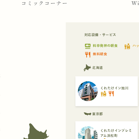
コミックコーナー
W
対応設備・サービス
set_meal
liquor
料亭発祥の朝食
ハ
restaurant
無料朝食
北海道
都
くれたけイン旭川
liquor
restaurant
県
県
東京都
府
くれたけインプレミ
アム浜松町