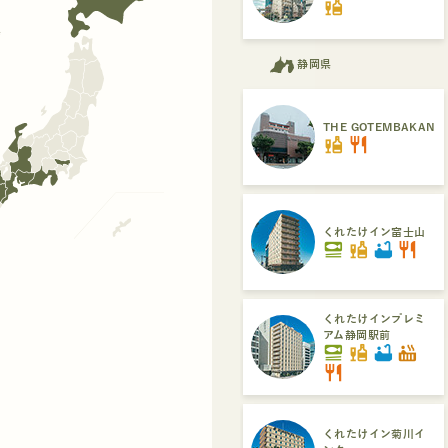
liquor
県
静岡県
THE GOTEMBAKAN
liquor
restaurant
くれたけイン富士山
set_meal
liquor
bathtub
restaurant
くれたけインプレミ
アム静岡駅前
set_meal
liquor
bathtub
hot_tub
restaurant
くれたけイン菊川イ