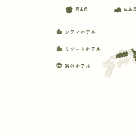
岡山県
広島
location_city
シティホテル
location_city
リゾートホテル
language
海外ホテル