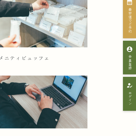
calendar_month
最安値でご予約
account_circle
会員登録
メニティビュッフェ
how_to_reg
ログイン