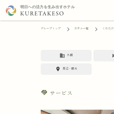
グループトップ
ホテル一覧
くれたけ
business
h
外観
location_on
周辺・観光
handshake
サービス