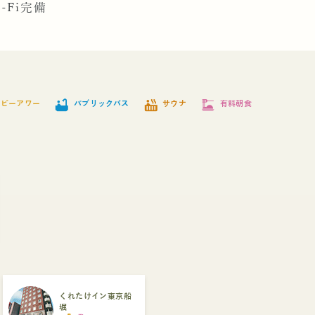
i-Fi完備
bathtub
hot_tub
dinner_dining
ッピーアワー
パブリックバス
サウナ
有料朝食
くれたけイン東京船
堀