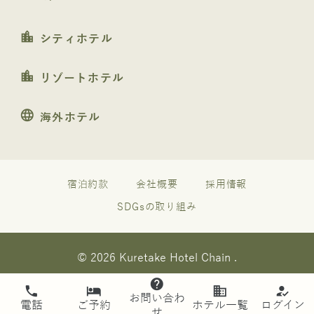
location_city
シティホテル
location_city
リゾートホテル
language
海外ホテル
宿泊約款
会社概要
採用情報
SDGsの取り組み
© 2026 Kuretake Hotel Chain .
help
phone
hotel
business
how_to_reg
お問い合わ
電話
ご予約
ホテル一覧
ログイン
せ