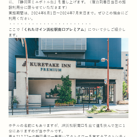
に、『静岡茶ミニボトル缶』を差し上げます。（宿泊到着日当日の施
設利用分に限らせていただきます）
実施期間は、2024年6月1日～2024年7月末日まで。ぜひこの機会にご
利用ください。
・・・・・・・・・・・・・・・・・・・・・・
ここで
「くれたけイン浜松駅南口プレミアム」
について少しご紹介し
ます。
ホテルの名前にもありますが、JR浜松駅南口を出て道を挟んで左に１
分にありますのが当ホテルです。
高さ212.77mの静岡県で一番高いアクトタワーを有するアクトシティ