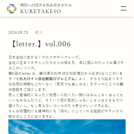
2024.05.25
観光
【letter.】vol.006
日本各地に拡がるくれたけホテルグループ。
各地に住まうホテル人たちからの囁きを、年12回にわたってお届けす
るこのシリーズ。
第6回のletter.は、静岡県浜松市JR浜松駅南口から徒歩1分にございま
す
「くれたけイン浜松駅南口プレミアム」
より、そろそろ始まりそう
な梅雨の時期もこわくない「雨天でも楽しめる」をテーマに２つの観
光施設をご紹介します。
雨って感傷的になったり物思いに耽りたい時にはなんとなくあっても
いいものなんだけど、そういう雨が目的じゃないときにはできるだけ
避けたいし、もし考えないでいられたら気分がいいですよね。
そんな物理的にも精神的にも「晴れ」にしてくれる施設がホテルから
数分のところにありますよ。