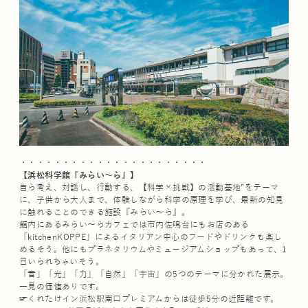
・・・・・・・・・・・・・・・・・・・・・・
【浜松科学館『みらい～ら』】
自ら考え、対話し、行動する、【科学×挑戦】の活動基地”をテーマ
に、子供から大人まで、体験しながら科学の原理を学び、最新の知見
に触れることのできる施設『みらい〜ら』。
館内にあるみらい〜らカフェでは市内佐鳴台にもお店のある
「kitchenKOPPE」によるイタリアン中心のフードやドリンクも楽し
めるそう。他にもプラネタリウムやミュージアムショップもあって、1
日いられちゃいそう。
「音」「光」「力」「自然」「宇宙」の5つのテーマに分かれた展示。
一見の価値ありです。
☞くれたけイン浜松駅南口プレミアムからは徒歩5分の近距離です。