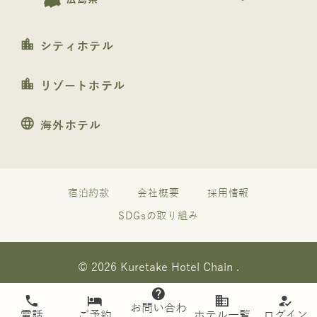
location_city
シティホテル
location_city
リゾートホテル
language
海外ホテル
宿泊約款
会社概要
採用情報
SDGsの取り組み
© 2026 Kuretake Hotel Chain .
help
phone
hotel
business
how_to_reg
お問い合わ
電話
ご予約
ホテル一覧
ログイン