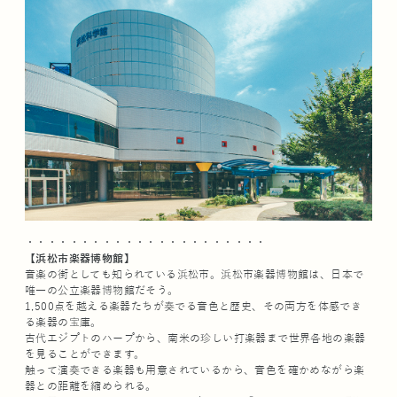
・・・・・・・・・・・・・・・・・・・・・・
【浜松市楽器博物館】
音楽の街としても知られている浜松市。浜松市楽器博物館は、日本で
唯一の公立楽器博物館だそう。
1,500点を越える楽器たちが奏でる音色と歴史、その両方を体感でき
る楽器の宝庫。
古代エジプトのハープから、南米の珍しい打楽器まで世界各地の楽器
を見ることができます。
触って演奏できる楽器も用意されているから、音色を確かめながら楽
器との距離を縮められる。