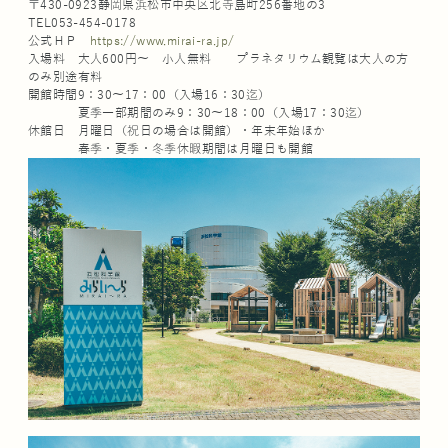
〒430-0923静岡県浜松市中央区北寺島町256番地の3
TEL053-454-0178
公式ＨＰ
https://www.mirai-ra.jp/
入場料 大人600円～ 小人無料 プラネタリウム観覧は大人の方
のみ別途有料
開館時間9：30～17：00（入場16：30迄）
夏季一部期間のみ9：30～18：00（入場17：30迄）
休館日 月曜日（祝日の場合は開館）・年末年始ほか
春季・夏季・冬季休暇期間は月曜日も開館