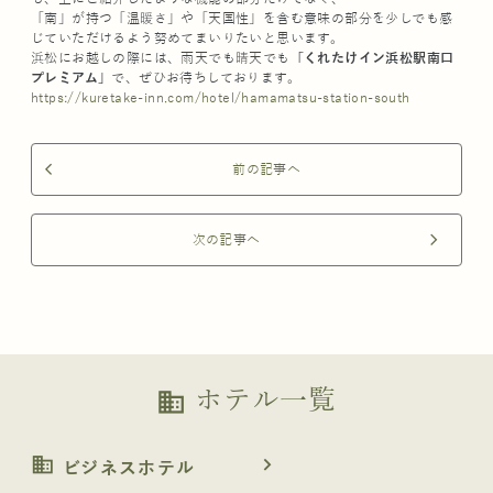
「南」が持つ「温暖さ」や「天国性」を含む意味の部分を少しでも感
じていただけるよう努めてまいりたいと思います。
浜松にお越しの際には、雨天でも晴天でも
「くれたけイン浜松駅南口
プレミアム」
で、ぜひお待ちしております。
https://kuretake-inn.com/hotel/hamamatsu-station-south
前の記事へ
arrow_back_ios
次の記事へ
arrow_forward_ios
ホテル一覧
business
business
navigate_next
ビジネスホテル