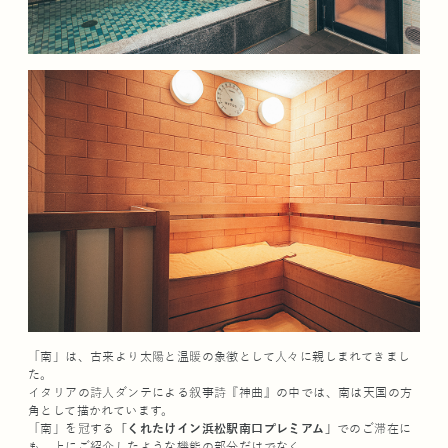
「南」は、古来より太陽と温暖の象徴として人々に親しまれてきまし
た。
イタリアの詩人ダンテによる叙事詩『神曲』の中では、南は天国の方
角として描かれています。
「南」を冠する
「くれたけイン浜松駅南口プレミアム」
でのご滞在に
も、上にご紹介したような機能の部分だけでなく、