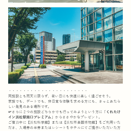
・・・・・・・・・・・・・・・・・・・・・・
両施設とも雨天に限らず、暑い日にも快適に楽しく過ごせそう。
家族でも、デートでも、非日常な体験を求める方にも、きっとあたら
しい発見のある場所です。
☞さらに２つの施設どちらかでも行ってみようという方に
「くれたけ
イン浜松駅南口プレミアム」
からささやかなプレゼント。
ご宿泊中に【浜松科学館】または【浜松市楽器博物館】をご利用いた
だき、入場券の半券またはレシートをホテルにてご提示いただいた方