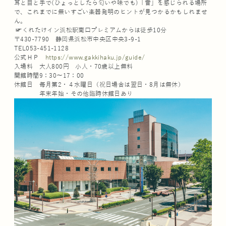
耳と目と手で(ひょっとしたら匂いや味でも)「音」を感じられる場所
で、これまでに無いすごい楽器発明のヒントが見つかるかもしれませ
ん。
☞くれたけイン浜松駅南口プレミアムからは徒歩10分
〒430-7790 静岡県浜松市中央区中央3-9-1
TEL053-451-1128
公式ＨＰ
https://www.gakkihaku.jp/guide/
入場料 大人800円 小人・70歳以上無料
開館時間9：30～17：00
休館日 毎月第2・４水曜日（祝日場合は翌日・8月は無休）
年末年始・その他臨時休館日あり